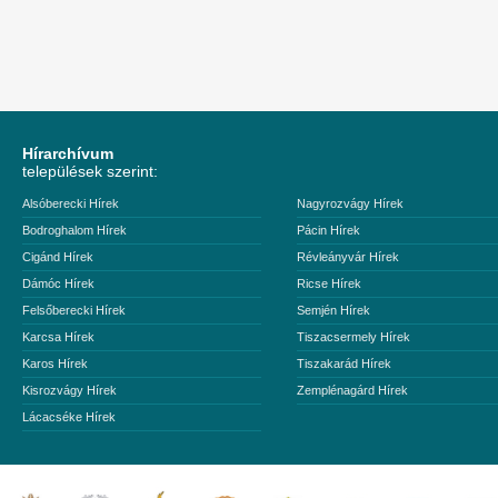
Hírarchívum
települések szerint:
Alsóberecki Hírek
Nagyrozvágy Hírek
Bodroghalom Hírek
Pácin Hírek
Cigánd Hírek
Révleányvár Hírek
Dámóc Hírek
Ricse Hírek
Felsőberecki Hírek
Semjén Hírek
Karcsa Hírek
Tiszacsermely Hírek
Karos Hírek
Tiszakarád Hírek
Kisrozvágy Hírek
Zemplénagárd Hírek
Lácacséke Hírek