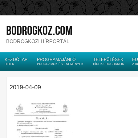
bodrogkoz.com
BODROGKÖZI HÍRPORTÁL
KEZDŐLAP
PROGRAMAJÁNLÓ
TELEPÜLÉSEK
EU
HÍREK
PROGRAMOK ÉS ESEMÉNYEK
HÍREK/PROGRAMOK
A 
2019-04-09