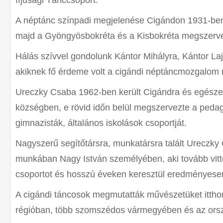
Ifjúsági Tánccsoport.
A néptánc színpadi megjelenése Cigándon 1931-ben
majd a Gyöngyösbokréta és a Kisbokréta megszerv
Hálás szívvel gondolunk Kántor Mihályra, Kántor La
akiknek fő érdeme volt a cigándi néptáncmozgalom 
Ureczky Csaba 1962-ben került Cigándra és egésze
községben, e rövid időn belül megszervezte a pedag
gimnazisták, általános iskolások csoportját.
Nagyszerű segítőtársra, munkatársra talált Ureczk
munkában Nagy István személyében, aki tovább vit
csoportot és hosszú éveken keresztül eredményesen
A cigándi táncosok megmutatták művészetüket itthon
régióban, több szomszédos vármegyében és az orszá