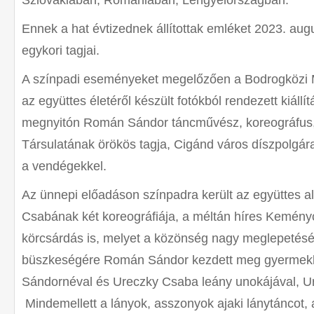
Szlovákiában, Romániában, Lengyelországban.
Ennek a hat évtizednek állítottak emléket 2023. aug
egykori tagjai.
A színpadi eseményeket megelőzően a Bodrogközi 
az együttes életéről készült fotókból rendezett kiállí
megnyitón Román Sándor táncművész, koreográfus,
Társulatának örökös tagja, Cigánd város díszpolgára
a vendégekkel.
Az ünnepi előadáson színpadra került az együttes a
Csabának két koreográfiája, a méltán híres Kemény
körcsárdás is, melyet a közönség nagy meglepetésé
büszkeségére Román Sándor kezdett meg gyermekko
Sándornéval és Ureczky Csaba leány unokájával, U
Mindemellett a lányok, asszonyok ajaki lánytáncot, 