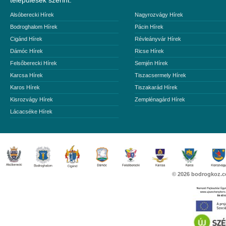
települések szerint:
Alsóberecki Hírek
Nagyrozvágy Hírek
Bodroghalom Hírek
Pácin Hírek
Cigánd Hírek
Révleányvár Hírek
Dámóc Hírek
Ricse Hírek
Felsőberecki Hírek
Semjén Hírek
Karcsa Hírek
Tiszacsermely Hírek
Karos Hírek
Tiszakarád Hírek
Kisrozvágy Hírek
Zemplénagárd Hírek
Lácacséke Hírek
© 2026
bodrogkoz.