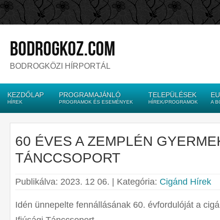
bodrogkoz.com
BODROGKÖZI HÍRPORTÁL
KEZDŐLAP
PROGRAMAJÁNLÓ
TELEPÜLÉSEK
EU
HÍREK
PROGRAMOK ÉS ESEMÉNYEK
HÍREK/PROGRAMOK
A 
60 ÉVES A ZEMPLÉN GYERMEK
TÁNCCSOPORT
Publikálva: 2023. 12 06. | Kategória:
Cigánd Hírek
Idén ünnepelte fennállásának 60. évfordulóját a ci