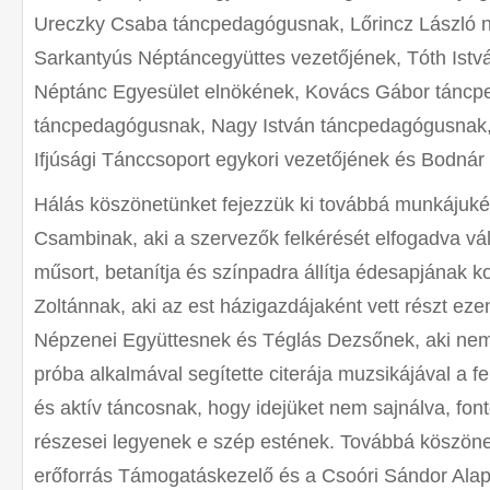
Ureczky Csaba táncpedagógusnak, Lőrincz László 
Sarkantyús Néptáncegyüttes vezetőjének, Tóth Istv
Néptánc Egyesület elnökének, Kovács Gábor táncp
táncpedagógusnak, Nagy István táncpedagógusnak
Ifjúsági Tánccsoport egykori vezetőjének és Bodná
Hálás köszönetünket fejezzük ki továbbá munkájukért
Csambinak, aki a szervezők felkérését elfogadva vál
műsort, betanítja és színpadra állítja édesapjának k
Zoltánnak, aki az est házigazdájaként vett részt eze
Népzenei Együttesnek és Téglás Dezsőnek, aki nem
próba alkalmával segítette citerája muzsikájával a f
és aktív táncosnak, hogy idejüket nem sajnálva, font
részesei legyenek e szép estének. Továbbá köszöne
erőforrás Támogatáskezelő és a Csoóri Sándor Alap fe