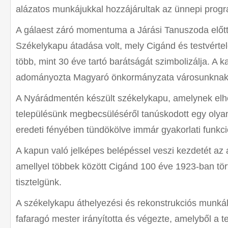
alázatos munkájukkal hozzájárultak az ünnepi progra
A gálaest záró momentuma a Járási Tanuszoda előtt felá
Székelykapu átadása volt, mely Cigánd és testvért
több, mint 30 éve tartó barátságát szimbolizálja. A 
adományozta Magyaró önkormányzata városunknak
A Nyárádmentén készült székelykapu, amelynek elhe
településünk megbecsüléséről tanúskodott egy olyan
eredeti fényében tündökölve immár gyakorlati funkció
A kapun való jelképes belépéssel veszi kezdetét a
amellyel többek között Cigánd 100 éve 1923-ban tör
tisztelgünk.
A székelykapu áthelyezési és rekonstrukciós munkála
fafaragó mester irányította és végezte, amelyből a te