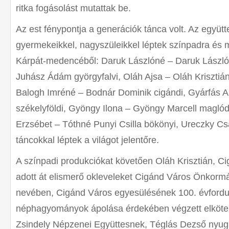
ritka fogásolást mutattak be.
Az est fénypontja a generációk tánca volt. Az együtte
gyermekeikkel, nagyszüleikkel léptek színpadra és 
Kárpát-medencéből: Daruk Lászlóné – Daruk László
Juhász Ádám györgyfalvi, Oláh Ajsa – Oláh Krisztiá
Balogh Imréné – Bodnár Dominik cigándi, Gyárfás Ani
székelyföldi, Gyöngy Ilona – Gyöngy Marcell magló
Erzsébet – Tóthné Punyi Csilla bökönyi, Ureczky Cs
táncokkal léptek a világot jelentőre.
A színpadi produkciókat követően Oláh Krisztián, C
adott át elismerő okleveleket Cigánd Város Önkormá
nevében, Cigánd Város egyesülésének 100. évfordul
néphagyományok ápolása érdekében végzett elkötel
Zsindely Népzenei Együttesnek, Téglás Dezső nyuga