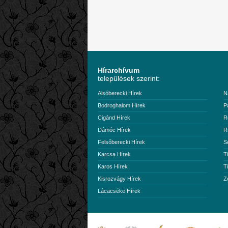
Hírarchívum
települések szerint:
Alsóberecki Hírek
N
Bodroghalom Hírek
P
Cigánd Hírek
R
Dámóc Hírek
R
Felsőberecki Hírek
S
Karcsa Hírek
T
Karos Hírek
T
Kisrozvágy Hírek
Z
Lácacséke Hírek