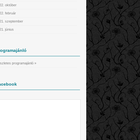
22. október
22. február
21. szeptember
21. június
rogramajánló
szletes programajánló »
acebook