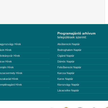
Programajánló arhívum
települések szerint:
agyrozvágy Hírek
Alsóberecki Naptár
ácin Hírek
Bodroghalom Naptár
évleányvár Hírek
Cigánd Naptár
icse Hírek
Dámóc Naptár
emjén Hírek
Felsőberecki Naptár
iszacsermely Hírek
Karcsa Naptár
iszakarád Hírek
Karos Naptár
emplénagárd Hírek
Kisrozvágy Naptár
Lácacséke Naptár