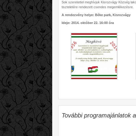
Sok szeretettel meghívjuk Kisrozvágy Község lako
tiszteletére rendezett csendes megemlékezésre.
A rendezvény helye: Béke park, Kisrozvágy
Ideje: 2014. október 22. 16:00 óra
További programajánlatok 