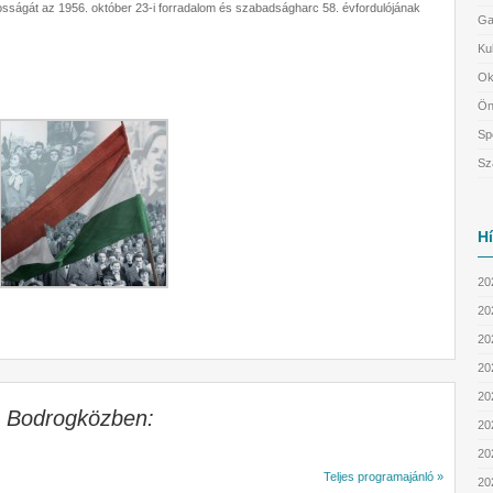
sságát az 1956. október 23-i forradalom és szabadságharc 58. évfordulójának
Ga
Ku
Ok
Ön
Sp
Sz
H
20
20
202
202
20
a Bodrogközben:
20
20
Teljes programajánló »
20