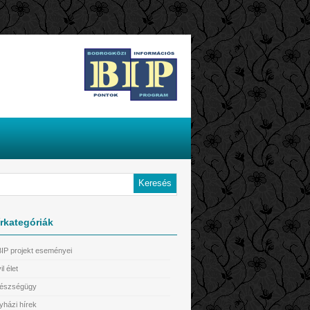
rkategóriák
BIP projekt eseményei
il élet
észségügy
yházi hírek