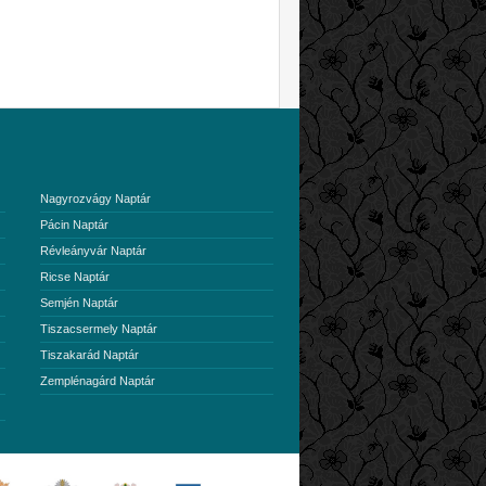
Nagyrozvágy Naptár
Pácin Naptár
Révleányvár Naptár
Ricse Naptár
Semjén Naptár
Tiszacsermely Naptár
Tiszakarád Naptár
Zemplénagárd Naptár