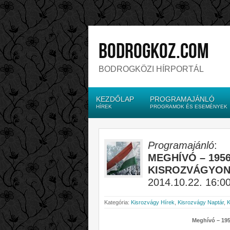
bodrogkoz.com
BODROGKÖZI HÍRPORTÁL
KEZDŐLAP
PROGRAMAJÁNLÓ
HÍREK
PROGRAMOK ÉS ESEMÉNYEK
Programajánló
:
MEGHÍVÓ – 195
KISROZVÁGYO
2014.10.22. 16:00
Kategória:
Kisrozvágy Hírek
,
Kisrozvágy Naptár
,
K
Meghívó – 195