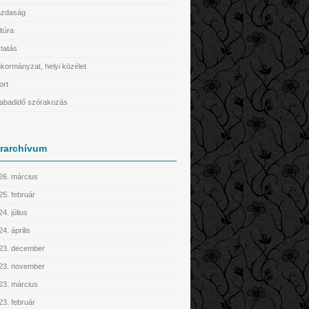
zdaság
ltúra
tatás
kormányzat, helyi közélet
ort
abadidő szórakozás
írarchívum
26. március
25. február
4. július
4. április
23. december
23. november
23. március
23. február