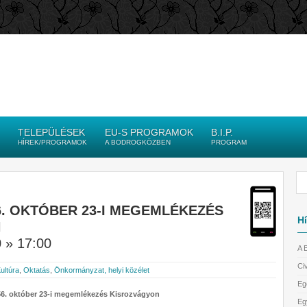
TELEPÜLÉSEK
EU-S PROGRAMOK
B.I.P.
HÍREK/PROGRAMOK
A BODROGKÖZBEN
PROGRAM
6. OKTÓBER 23-I MEGEMLÉKEZÉS
Hí
N
 » 17:00
A 
Civ
ultúra
,
Oktatás
,
Önkormányzat, helyi közélet
Eg
6. október 23-i megemlékezés Kisrozvágyon
Eg