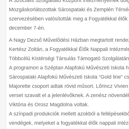
A Szociális Szolgáltató Központ intézményeinek dolg
Mozgáskorlátozottak Sárospataki és Zemplén Térsé
szervezésében valós
ították meg a Fogyatékkal élők
december 7-én.
A Nagy Dezső Művelődési Házban megtartott rende
Kertész Zoltán, a Fogyatékkal Élők Nappali Intézm
Többcélú Kistérségi Társulás Támogató Szolgálatán
A programon a Széptan Alapfokú Művészeti Iskola 
Sárospataki Alapfokú Művészeti Iskola “Gold line” cs
Majorette csoport adtak rövid műsort. Lőrincz Vivie
verset szavalt el a jelenlévőknek. A zenész növendé
Viktória és Orosz Magdolna voltak.
A színpadi produkciók mellett azokból a fellépésekbő
vendégek, melyeket a fogyatékkal élők nappali intéz