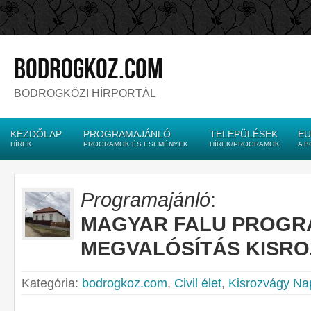
bodrogkoz.com
BODROGKÖZI HÍRPORTÁL
KEZDŐLAP
PROGRAMAJÁNLÓ
TELEPÜLÉSEK
EU
HÍREK
PROGRAMOK ÉS ESEMÉNYEK
HÍREK/PROGRAMOK
A 
Programajánló
:
MAGYAR FALU PROGRA
MEGVALÓSÍTÁS KISR
Kategória:
bodrogkoz.com
,
Civil élet
,
Kisrozvágy Na