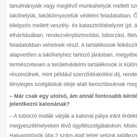
tanulmányaik vagy meglévő munkahelyük mellett szer
lakóhelyük, lakókörnyezetük védelmi feladataiban. 
kiképzés mellett veszély- és katasztrófahelyzet (pl. 
elhárításában, rendezvénybiztosítási, toborzási, ille
feladatokban vehetnek részt. A tartalékosok felkész
alapvetően a lakóhelyhez tartozó járásban, megyében
természetesen a területvédelmi tartalékosok is külö
részesülnek, mint például szerződéskötési díj, rendelk
tényleges szolgálatuk ideje alatt beosztásuknak megf
– Már csak egy utolsó, ám annál fontosabb kérdé
jelentkezni katonának?
– A toborzó irodák várják a katonai pálya iránt érdek
megyeszékhelyeken lévő ügyfélszolgálatokon. Misk
Hatvanötösök útja 2 szám alatt lehet velünk találkozn