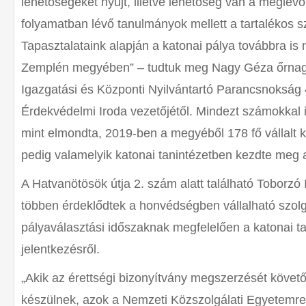
lehetőségeket nyújt, illetve lehetőség van a meglév
folyamatban lévő tanulmányok mellett a tartalékos szo
Tapasztalataink alapján a katonai pálya továbbra is
Zemplén megyében” – tudtuk meg Nagy Géza őrnagy
Igazgatási és Központi Nyilvántartó Parancsnokság 
Érdekvédelmi Iroda vezetőjétől. Mindezt számokkal i
mint elmondta, 2019-ben a megyéből 178 fő vállalt ka
pedig valamelyik katonai tanintézetben kezdte meg 
A Hatvanötösök útja 2. szám alatt található Toborzó 
többen érdeklődtek a honvédségben vállalható szolgál
pályaválasztási időszaknak megfelelően a katonai ta
jelentkezésről.
„Akik az érettségi bizonyítvány megszerzését követ
készülnek, azok a Nemzeti Közszolgálati Egyetemre, 