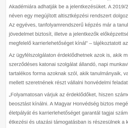
Akadémiára adhatják be a jelentkezésüket. A 2019/2
néven egy megújított altisztképzési rendszert dolgo
Az egyéves, tanfolyamrendszerű képzés már a tanul
jövedelmet biztosít, illetve a jelentkezők előképze
megfelelő karrierlehetőséget kínál” – tájékoztatott az
Az ügyfélszolgálaton érdeklődhetnek azok is, akik 
szerződéses katonai szolgálat állandó, napi munkavi
tartalékos forma azoknak szól, akik tanulmányaik,
mellett szeretnének részt vállalni honvédelmi felada
„Folyamatosan várjuk az érdeklődőket, hiszen szá
beosztást kínálni. A Magyar Honvédség biztos megél
életpályát és karrierlehetőséget garantál tagjai szám
étkezési és utazási támogatásban is részesülnek a 