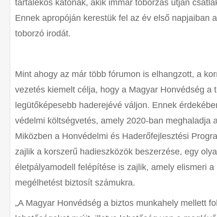
tartalékos katonák, akik immár toborzás útján csatl
Ennek apropóján kerestük fel az év első napjaiban
toborzó irodát.
Mint ahogy az már több fórumon is elhangzott, a k
vezetés kiemelt célja, hogy a Magyar Honvédség a
legütőképesebb haderejévé váljon. Ennek érdekébe
védelmi költségvetés, amely 2020-ban meghaladja a 6
Miközben a Honvédelmi és Haderőfejlesztési Progr
zajlik a korszerű hadieszközök beszerzése, egy oly
életpályamodell felépítése is zajlik, amely elismeri a
megélhetést biztosít számukra.
„A Magyar Honvédség a biztos munkahely mellett fo