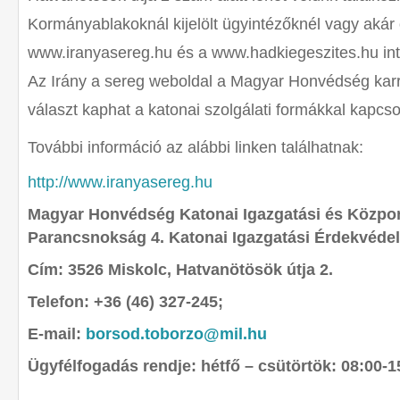
Kormányablakoknál kijelölt ügyintézőknél vagy akár 
www.iranyasereg.hu és a www.hadkiegeszites.hu inte
Az Irány a sereg weboldal a Magyar Honvédség karri
választ kaphat a katonai szolgálati formákkal kapcs
További információ az alábbi linken találhatnak:
http://www.iranyasereg.hu
Magyar Honvédség Katonai Igazgatási és Közpon
Parancsnokság 4. Katonai Igazgatási Érdekvédel
Cím: 3526 Miskolc, Hatvanötösök útja 2.
Telefon: +36 (46) 327-245;
E-mail:
borsod.toborzo@mil.hu
Ügyfélfogadás rendje: hétfő – csütörtök: 08:00-1