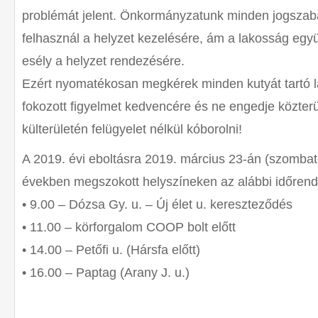
problémát jelent. Önkormányzatunk minden jogszabál
felhasznál a helyzet kezelésére, ám a lakosság egy
esély a helyzet rendezésére.
Ezért nyomatékosan megkérek minden kutyát tartó la
fokozott figyelmet kedvencére és ne engedje közterü
külterületén felügyelet nélkül kóborolni!
A 2019. évi eboltásra 2019. március 23-án (szombato
években megszokott helyszíneken az alábbi időren
• 9.00 – Dózsa Gy. u. – Új élet u. kereszteződés
• 11.00 – körforgalom COOP bolt előtt
• 14.00 – Petőfi u. (Hársfa előtt)
• 16.00 – Paptag (Arany J. u.)