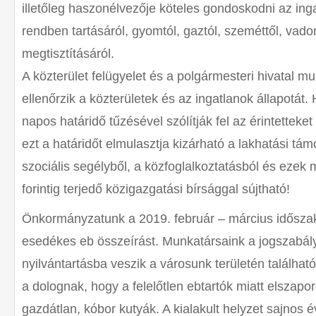
illetőleg haszonélvezője köteles gondoskodni az ing
rendben tartásáról, gyomtól, gaztól, szeméttől, vado
megtisztításáról.
A közterület felügyelet és a polgármesteri hivatal m
ellenőrzik a közterületek és az ingatlanok állapotát
napos határidő tűzésével szólítják fel az érintetteket 
ezt a határidőt elmulasztja kizárható a lakhatási tá
szociális segélyből, a közfoglalkoztatásból és ezek 
forintig terjedő közigazgatási bírsággal sújtható!
Önkormányzatunk a 2019. február – március idősza
esedékes eb összeírást. Munkatársaink a jogszabál
nyilvántartásba veszik a városunk területén található
a dolognak, hogy a felelőtlen ebtartók miatt elszapo
gazdátlan, kóbor kutyák. A kialakult helyzet sajnos 