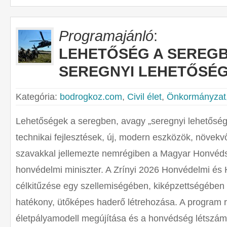
Programajánló
:
LEHETŐSÉG A SEREGB
SEREGNYI LEHETŐSÉ
Kategória:
bodrogkoz.com
,
Civil élet
,
Önkormányzat, 
Lehetőségek a seregben, avagy „seregnyi lehetőség”
technikai fejlesztések, új, modern eszközök, növekvő
szavakkal jellemezte nemrégiben a Magyar Honvédsé
honvédelmi miniszter. A Zrínyi 2026 Honvédelmi és 
célkitűzése egy szellemiségében, kiképzettségében 
hatékony, ütőképes haderő létrehozása. A program r
életpályamodell megújítása és a honvédség létszá