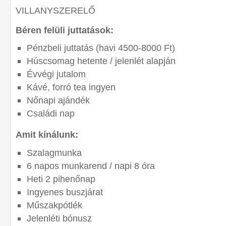
VILLANYSZERELŐ
Béren felüli juttatások:
Pénzbeli juttatás (havi 4500-8000 Ft)
Húscsomag hetente / jelenlét alapján
Évvégi jutalom
Kávé, forró tea ingyen
Nőnapi ajándék
Családi nap
Amit kínálunk:
Szalagmunka
6 napos munkarend / napi 8 óra
Heti 2 pihenőnap
Ingyenes buszjárat
Műszakpótlék
Jelenléti bónusz