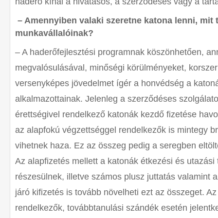
haderő kínál a hivatásos, a szerződéses vagy a tart
– Amennyiben valaki szeretne katona lenni, mit t
munkavállalóinak?
– A haderőfejlesztési programnak köszönhetően, an
megvalósulásával, minőségi körülményeket, korszer
versenyképes jövedelmet ígér a honvédség a katon
alkalmazottainak. Jelenleg a szerződéses szolgálato
érettségivel rendelkező katonák kezdő fizetése havon
az alapfokú végzettséggel rendelkezők is mintegy bru
vihetnek haza. Ez az összeg pedig a seregben eltölt
Az alapfizetés mellett a katonák étkezési és utazás
részesülnek, illetve számos plusz juttatás valamint 
járó kifizetés is tovább növelheti ezt az összeget. Az
rendelkezők, továbbtanulási szándék esetén jelent