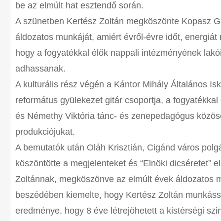
be az elmúlt hat esztendő során.
A szünetben Kertész Zoltán megköszönte Kopasz G
áldozatos munkáját, amiért évről-évre időt, energiá
hogy a fogyatékkal élők nappali intézményének lakó
adhassanak.
A kulturális rész végén a Kántor Mihály Általános Is
református gyülekezet gitár csoportja, a fogyatékkal
és Némethy Viktória tánc- és zenepedagógus közös
produkciójukat.
A bemutatók után Oláh Krisztián, Cigánd város pol
köszöntötte a megjelenteket és “Elnöki dicséretet” e
Zoltánnak, megköszönve az elmúlt évek áldozatos m
beszédében kiemelte, hogy Kertész Zoltán munkás
eredménye, hogy 8 éve létrejöhetett a kistérségi s