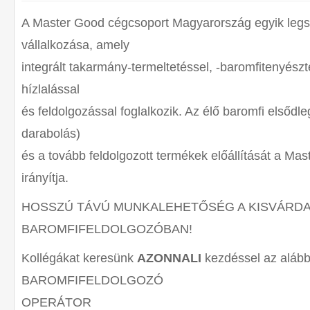
A Master Good cégcsoport Magyarország egyik legs
vállalkozása, amely
integrált takarmány-termeltetéssel, -baromfitenyésztés
hízlalással
és feldolgozással foglalkozik. Az élő baromfi elsődl
darabolás)
és a tovább feldolgozott termékek előállítását a Mas
irányítja.
HOSSZÚ TÁVÚ MUNKALEHETŐSÉG A KISVÁRDA
BAROMFIFELDOLGOZÓBAN!
Kollégákat keresünk
AZONNALI
kezdéssel az alább
BAROMFIFELDOLGOZÓ
OPERÁTOR