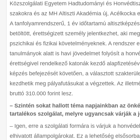
Közszolgálati Egyetem Hadtudományi és Honvédtiszt
szakokra és az MH Altiszti Akadémia új, Acélkocka 
A tanfolyamrendszerű, 1 év időtartamú altisztképzés
betöltött, érettségizett személy jelentkezhet, aki meg
pszichikai és fizikai követelményeknek. A rendszer 
tanulmányok alatt is havi jövedelmet folyósít a honv
érettségivel rendelkező katonák kezdő alapfizetés
képzés befejezését követően, a választott szakterül
kezdhetik meg pályafutásukat a végzettek. Az illetm
bruttó 310.000 forint lesz.
– Szintén sokat hallott téma napjainkban az önké
tartalékos szolgálat, melyre ugyancsak várják a 
– Igen, erre a szolgálati formára is várjuk a honvéd
elhivatott állampolgárokat. Ez a lehetőség elsősorba