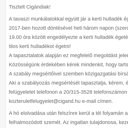
Tisztelt Cigándiak!
A tavaszi munkálatokkal együtt jár a kerti hulladék é
2017-ben hozott döntésével heti három napon (szer
19.00 óra között engedélyezte a kerti hulladék ége
tilos kerti hulladékot égetni!
A tapasztalatok alapján ez megfelelő megoldást jel
Közösségünk érdekében kérek mindenkit,
hogy tarts
A szabály megsértőivel szemben közigazgatási bírsá
Aki a szabályozás megsértését tapasztalja, kérem, ér
felügyeletet telefonon a 20/
315-3528 telefonszámon 
kozteruletfelugyelet@cigand.hu
e-mail címen.
A hó elolvadása után felszínre kerül a tél folyamán
felhalmozódott szemét. Az ingatlan tulajdonosa, keze