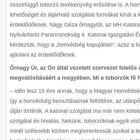
összefüggő toborzó tevékenység erősítése is. A ho
lehetőséget és átjárható szolgálati formákat kínál a k
érdeklődőknek. Nagy Géza őrnagytól, az MH Katonai
Nyilvántartó Parancsnokság 4. Katonai Igazgatási É
kérdeztük, hogy a „honvédség kapujában”, azaz a to
ajánlani az érdeklődőknek.
Őrnagy Úr, az Ön által vezetett szervezet felelős
megvalósításáért a megyében. Mi a toborzók fő f
– Idén lesz 15 éve annak, hogy a Magyar Honvédség
így a honvédség beosztásainak feltöltése, az utánpó
útján történik. A katonai szolgálat ma már nem köte
szolgálat és hivatás. Nekünk, toborzóknak egyik els
minél szélesebb körben megismertessük azokat a l