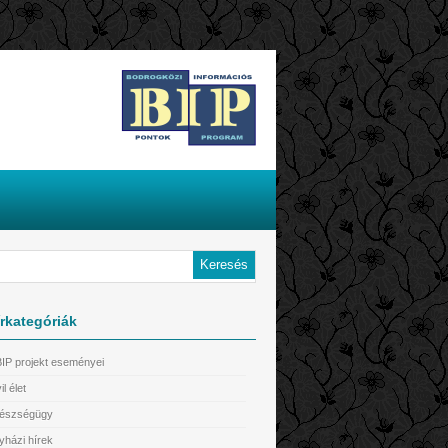
rkategóriák
BIP projekt eseményei
il élet
észségügy
yházi hírek