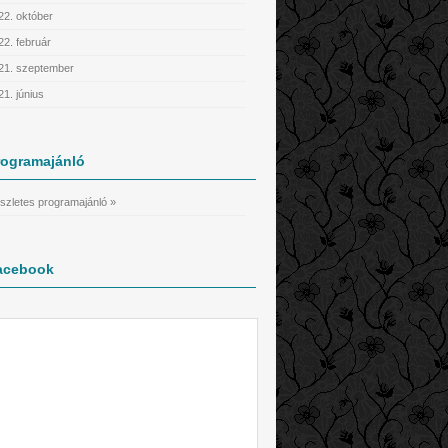
22. október
22. február
21. szeptember
21. június
rogramajánló
szletes programajánló »
acebook