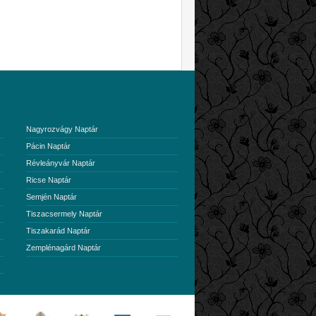
Nagyrozvágy Naptár
Pácin Naptár
Révleányvár Naptár
Ricse Naptár
Semjén Naptár
Tiszacsermely Naptár
Tiszakarád Naptár
Zemplénagárd Naptár