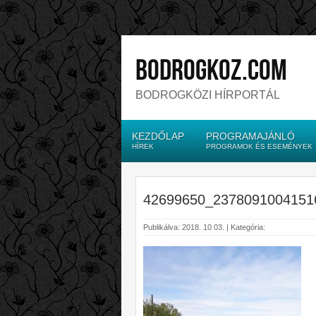
bodrogkoz.com
BODROGKÖZI HÍRPORTÁL
KEZDŐLAP
PROGRAMAJÁNLÓ
HÍREK
PROGRAMOK ÉS ESEMÉNYEK
42699650_2378091004151
Publikálva: 2018. 10 03. | Kategória: