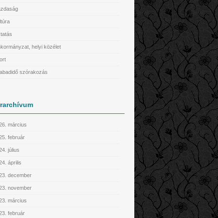
zdaság
ltúra
tatás
kormányzat, helyi közélet
ort
abadidő szórakozás
írarchívum
26. március
25. február
4. július
4. április
23. december
23. november
23. március
23. február