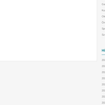
Ga
Ku
Ok
Ön
Sp
Sz
H
20
20
202
202
20
20
20
20