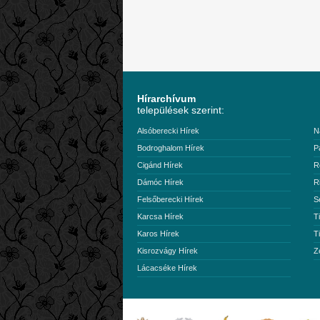
Hírarchívum
települések szerint:
Alsóberecki Hírek
N
Bodroghalom Hírek
P
Cigánd Hírek
R
Dámóc Hírek
R
Felsőberecki Hírek
S
Karcsa Hírek
T
Karos Hírek
T
Kisrozvágy Hírek
Z
Lácacséke Hírek