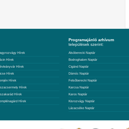
Programajánló arhívum
települések szerint:
agyrozvágy Hírek
Alsóberecki Naptár
ácin Hírek
Bodroghalom Naptár
évleányvár Hírek
Cigánd Naptár
icse Hírek
Dámóc Naptár
emjén Hírek
Felsőberecki Naptár
iszacsermely Hírek
Karcsa Naptár
iszakarád Hírek
Karos Naptár
emplénagárd Hírek
Kisrozvágy Naptár
Lácacséke Naptár