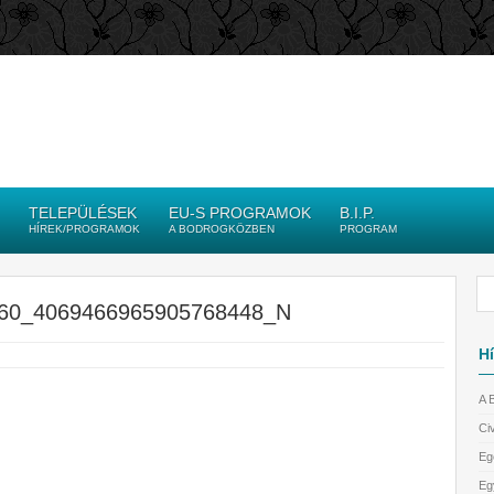
TELEPÜLÉSEK
EU-S PROGRAMOK
B.I.P.
HÍREK/PROGRAMOK
A BODROGKÖZBEN
PROGRAM
60_4069466965905768448_N
Hí
A 
Civ
Eg
Eg