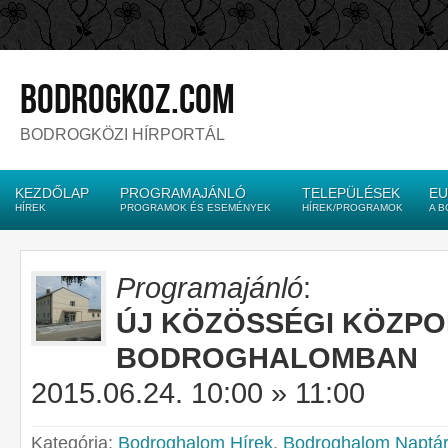
bodrogkoz.com
BODROGKÖZI HÍRPORTÁL
KEZDŐLAP
PROGRAMAJÁNLÓ
TELEPÜLÉSEK
EU
HÍREK
PROGRAMOK ÉS ESEMÉNYEK
HÍREK/PROGRAMOK
A 
Programajánló
:
ÚJ KÖZÖSSÉGI KÖZPO
BODROGHALOMBAN
2015.06.24. 10:00 » 11:00
Kategória:
Bodroghalom Hírek
,
Bodroghalom Naptár