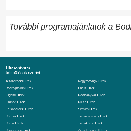
További programajánlatok a Bo
Hírarchívum
települések szerint:
Alsóberecki Hírek
Nagyrozvágy Hírek
Bodroghalom Hírek
Pácin Hírek
Cigánd Hírek
Révleányvár Hírek
Dámóc Hírek
Ricse Hírek
Felsőberecki Hírek
Semjén Hírek
Karcsa Hírek
Tiszacsermely Hírek
Karos Hírek
Tiszakarád Hírek
Kisrozvágy Hírek
Zemplénagárd Hírek