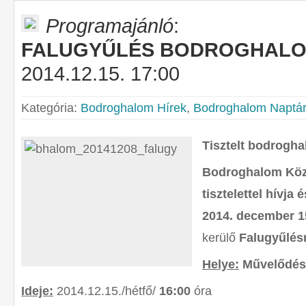
Programajánló
:
FALUGYŰLÉS BODROGHAL
2014.12.15. 17:00
Kategória:
Bodroghalom Hírek
,
Bodroghalom Naptá
Tisztelt bodrogha
Bodroghalom Kö
tisztelettel hívja 
2014. december 1
kerülő
Falugyűlés
H
elye:
Művelődés
Ideje:
2014.12.15./hétfő/
16:00
óra