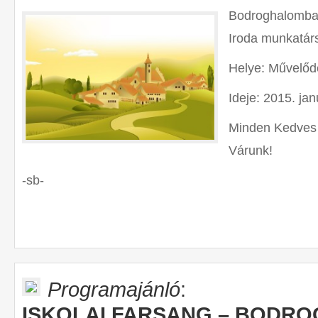
Bodroghalomban 
Iroda munkatárs
Helye: Művelőd
Ideje: 2015. jan
Minden Kedves é
Várunk!
-sb-
Programajánló
:
ISKOLAI FARSANG – BODR