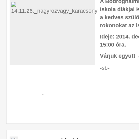
A Bodroghalmi
Iskola diákjai
a kedves szülő
rokonokat az i
Ideje: 2014. de
15:00 óra.
Várjuk együtt 
-sb-