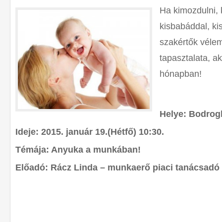
Ha kimozdulni, 
kisbabáddal, ki
szakértők véle
tapasztalata, a
hónapban!
Helye: Bodrog
Ideje: 2015. január 19.(Hétfő) 10:30.
Témája: Anyuka a munkában!
Előadó: Rácz Linda – munkaerő piaci tanácsadó