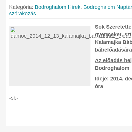
Kategória:
Bodroghalom Hírek
,
Bodroghalom Naptár
szórakozás
Sok Szeretett
gyermeket, szü
Kalamajka Báb
bábelőadására
Az előadás hel
Bodroghalom
Ideje:
2014. dec
óra
-sb-