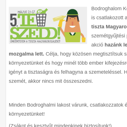
Bodroghalom K
is csatlakozott 
tiszta Magyaro
szemétgyűjtési
akció
hazánk l
mozgalma lett.
Célja, hogy közösen megtisztítsuk 
környezetünket és hogy minél több ember kifejezésre 
igényt a tisztaságra és felhagyna a szemeteléssel. 
szemét, akkor nincs mit összeszedni.
Minden Bodroghalmi lakost várunk, csatlakozzatok 
környezetünket!
(Zsákot és kesztyűt mindenkinek biztosítunk!)