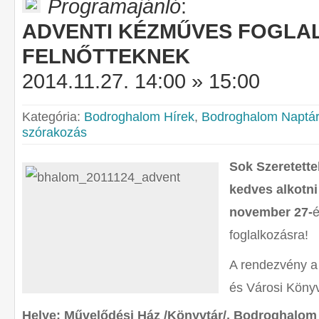
Programajánló
:
ADVENTI KÉZMŰVES FOGLA
FELNŐTTEKNEK
2014.11.27. 14:00 » 15:00
Kategória:
Bodroghalom Hírek
,
Bodroghalom Naptár
szórakozás
Sok Szeretette
kedves alkotni
november 27-
é
foglalkozásra!
A rendezvény a
és Városi Könyv
Helye: Művelődési Ház /Könyvtár/, Bodroghalom