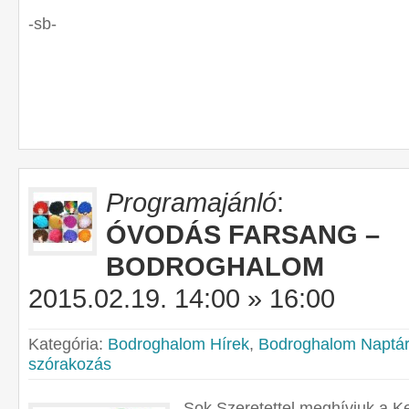
-sb-
Programajánló
:
ÓVODÁS FARSANG –
BODROGHALOM
2015.02.19. 14:00 » 16:00
Kategória:
Bodroghalom Hírek
,
Bodroghalom Naptár
szórakozás
S
ok Szeretettel meghívjuk a K