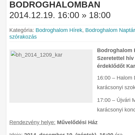
BODROGHALOMBAN
2014.12.19. 16:00 » 18:00
Kategória:
Bodroghalom Hírek
,
Bodroghalom Naptár
szórakozás
Bodroghalom 
Szeretettel hí
érdeklődőt Ka
16:00 – Halom D
karácsonyi szok
17:00 – Újvári 
karácsonyi konc
Rendezvény helye:
Művelődési Ház
Ideje:
2014. december 19. (péntek), 16:00
óra.