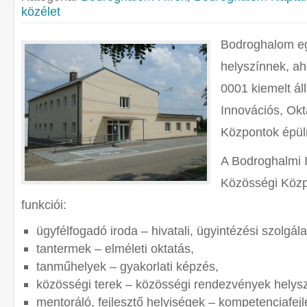
közélet
Bodroghalom eg
helyszínnek, ah
0001 kiemelt ál
Innovációs, Okt
Központok épül
A Bodroghalmi I
Közösségi Közp
funkciói:
ügyfélfogadó iroda – hivatali, ügyintézési szolgála
tantermek – elméleti oktatás,
tanműhelyek – gyakorlati képzés,
közösségi terek – közösségi rendezvények helysz
mentoráló, fejlesztő helyiségek – kompetenciafej