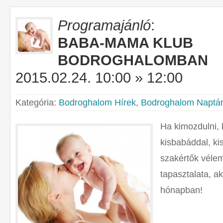
Programajánló
:
BABA-MAMA KLUB
BODROGHALOMBAN
2015.02.24. 10:00 » 12:00
Kategória:
Bodroghalom Hírek
,
Bodroghalom Naptár
Ha kimozdulni, 
kisbabáddal, ki
szakértők véle
tapasztalata, a
hónapban!