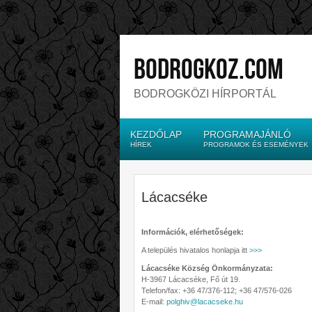
bodrogkoz.com
BODROGKÖZI HÍRPORTÁL
KEZDŐLAP
PROGRAMAJÁNLÓ
HÍREK
PROGRAMOK ÉS ESEMÉNYEK
Lácacséke
Információk, elérhetőségek:
A település hivatalos honlapja itt
>>>
Lácacséke Község Önkormányzata:
H-3967 Lácacséke, Fő út 19.
Telefon/fax: +36 47/376-112; +36 47/576-026
E-mail:
polghiv@lacacseke.hu