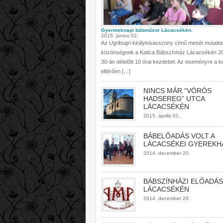
Gyermeknapi bábműsor Lácacsékén.
2015. június 02.
Az Ugribugri királykisasszony című mesét mutatta
közönségnek a Katica Bábszínház Lácacsékén 20
30-án délelőtt 10 órai kezdettel. Az eseményre a k
eltérően […]
NINCS MÁR “VÖRÖS
HADSEREG” UTCA
LÁCACSÉKÉN
2015. április 01.
BÁBELŐADÁS VOLT A
LÁCACSÉKEI GYEREKH
2014. december 20.
BÁBSZÍNHÁZI ELŐADÁS
LÁCACSÉKÉN
2014. december 20.