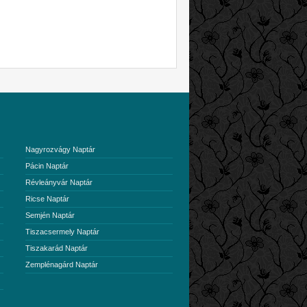
Nagyrozvágy Naptár
Pácin Naptár
Révleányvár Naptár
Ricse Naptár
Semjén Naptár
Tiszacsermely Naptár
Tiszakarád Naptár
Zemplénagárd Naptár