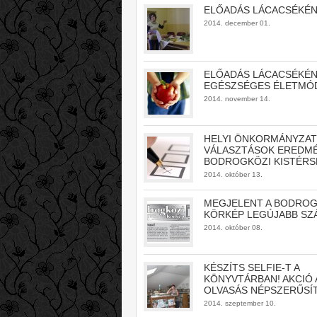
ELŐADÁS LÁCACSÉKÉ
2014. december 01.
ELŐADÁS LÁCACSÉKÉN
EGÉSZSÉGES ÉLETMÓ
2014. november 14.
HELYI ÖNKORMÁNYZAT
VÁLASZTÁSOK EREDMÉ
BODROGKÖZI KISTÉR
2014. október 13.
MEGJELENT A BODROG
KÖRKÉP LEGÚJABB SZ
2014. október 08.
KÉSZÍTS SELFIE-T A
KÖNYVTÁRBAN! AKCIÓ 
OLVASÁS NÉPSZERŰSÍ
2014. szeptember 10.