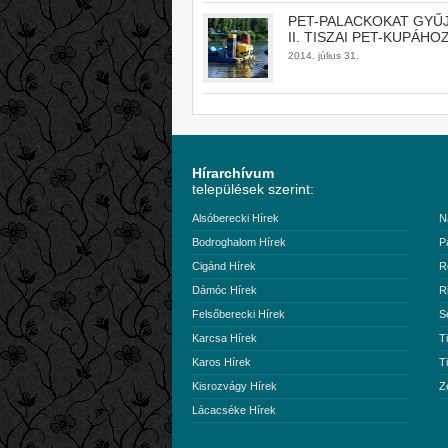
PET-PALACKOKAT GYŰ
II. TISZAI PET-KUPÁHOZ
2014. július 31.
Hírarchívum
települések szerint:
Alsóberecki Hírek
N
Bodroghalom Hírek
P
Cigánd Hírek
R
Dámóc Hírek
R
Felsőberecki Hírek
S
Karcsa Hírek
T
Karos Hírek
T
Kisrozvágy Hírek
Z
Lácacséke Hírek