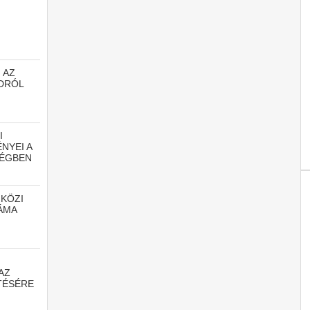
N
 AZ
DRÓL
I
NYEI A
SÉGBEN
KÖZI
ÁMA
AZ
TÉSÉRE