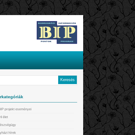
rkategóriák
BIP projekt eseményei
il élet
észségügy
yházi hírek