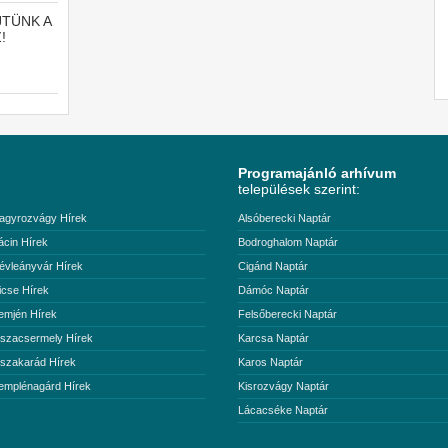
JTÜNK A
!
Programajánló arhívum
települések szerint:
agyrozvágy Hírek
Alsóberecki Naptár
ácin Hírek
Bodroghalom Naptár
évleányvár Hírek
Cigánd Naptár
icse Hírek
Dámóc Naptár
emjén Hírek
Felsőberecki Naptár
iszacsermely Hírek
Karcsa Naptár
iszakarád Hírek
Karos Naptár
emplénagárd Hírek
Kisrozvágy Naptár
Lácacséke Naptár