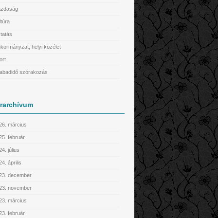
zdaság
ltúra
tatás
kormányzat, helyi közélet
ort
abadidő szórakozás
írarchívum
26. március
25. február
4. július
4. április
23. december
23. november
23. március
23. február