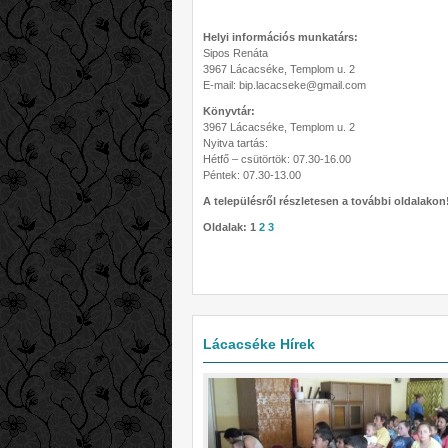
Helyi információs munkatárs:
Sipos Renáta
3967 Lácacséke, Templom u. 2
E-mail: bip.lacacseke@gmail.com
Könyvtár:
3967 Lácacséke, Templom u. 2
Nyitva tartás:
Hétfő – csütörtök: 07.30-16.00
Péntek: 07.30-13.00
A településről részletesen a további oldalakon
Oldalak:
1
2
3
Lácacséke Hírek