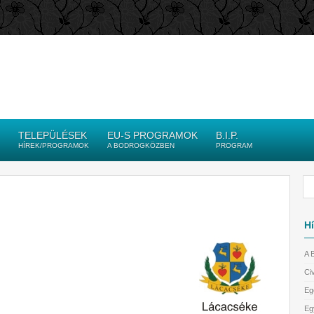
TELEPÜLÉSEK
EU-S PROGRAMOK
B.I.P.
HÍREK/PROGRAMOK
A BODROGKÖZBEN
PROGRAM
Hí
A 
Civ
Eg
Eg