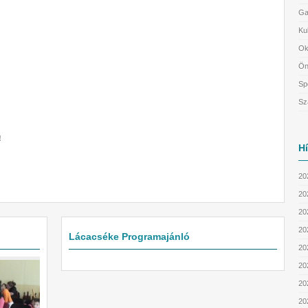
Ga
Ku
Ok
Ön
Sp
Sz
!
H
20
20
202
202
Lácacséke Programajánló
20
20
20
20