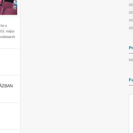
20
20
20
 be a
20
15. május
orábbiaktól
P
Ré
F
ÁZBAN