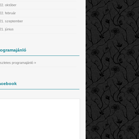
22. október
22. február
21. szeptember
21. június
rogramajánló
szletes programajánló »
acebook