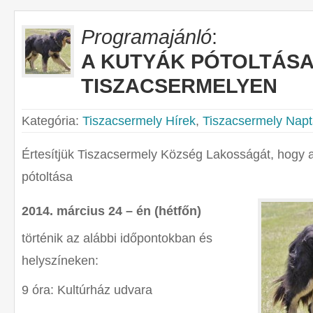
Programajánló
:
A KUTYÁK PÓTOLTÁS
TISZACSERMELYEN
Kategória:
Tiszacsermely Hírek
,
Tiszacsermely Napt
Értesítjük Tiszacsermely Község Lakosságát, hogy a
pótoltása
2014. március 24 – én (hétfőn)
történik az alábbi időpontokban és
helyszíneken:
9 óra: Kultúrház udvara