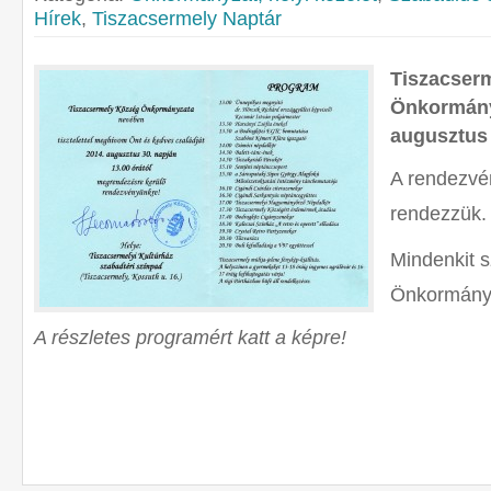
Hírek
,
Tiszacsermely Naptár
Tiszacser
Önkormány
augusztus 
A rendezvén
rendezzük.
Mindenkit s
Önkormány
A részletes programért katt a képre!