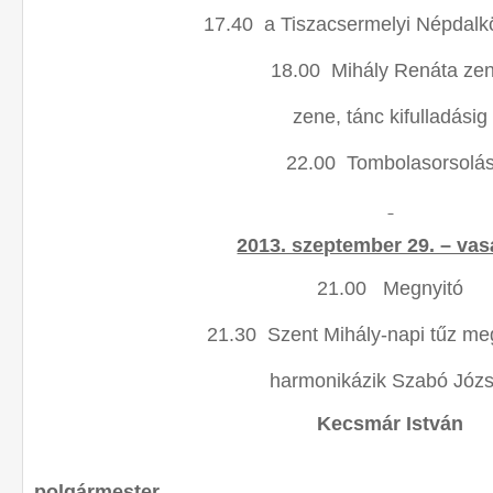
17.40 a Tiszacsermelyi Népdalk
18.00 Mihály Renáta zen
zene, tánc kifulladásig
22.00 Tombolasorsolá
2013. szeptember 29. – va
21.00 Megnyitó
21.30 Szent Mihály-napi tűz me
harmonikázik Szabó Józs
Kecsmár István
polgármester