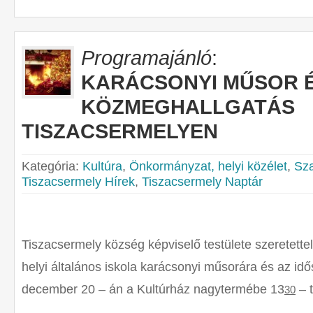
Programajánló
:
KARÁCSONYI MŰSOR 
KÖZMEGHALLGATÁS
TISZACSERMELYEN
Kategória:
Kultúra
,
Önkormányzat, helyi közélet
,
Sz
Tiszacsermely Hírek
,
Tiszacsermely Naptár
Tiszacsermely község képviselő testülete szeretette
helyi általános iskola karácsonyi műsorára és az id
december 20 – án a Kultúrház nagytermébe 13
– t
30