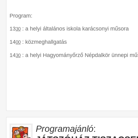
Program:
13
: a helyi általános iskola karácsonyi műsora
30
14
: közmeghallgatás
00
14
: a helyi Hagyományőrző Népdalkör ünnepi mű
30
Programajánló
: