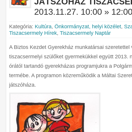
JÁTSZÓHÁZ TISZACS
2013.11.27. 10:00 » 12:0
Kategória:
Kultúra
,
Önkormányzat, helyi közélet
,
Sz
Tiszacsermely Hírek
,
Tiszacsermely Naptár
A Biztos Kezdet Gyerekház munkatársai szeretettel 
tiszacsermelyi szülőket gyermekükkel együtt 2013. 
órától tartandó gyerekházas programjukra a Polgárm
termébe. A programon közreműködik a Máltai Szere
játszóháza.