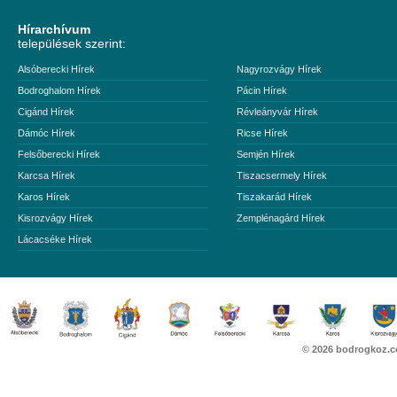
Hírarchívum
települések szerint:
Alsóberecki Hírek
Nagyrozvágy Hírek
Bodroghalom Hírek
Pácin Hírek
Cigánd Hírek
Révleányvár Hírek
Dámóc Hírek
Ricse Hírek
Felsőberecki Hírek
Semjén Hírek
Karcsa Hírek
Tiszacsermely Hírek
Karos Hírek
Tiszakarád Hírek
Kisrozvágy Hírek
Zemplénagárd Hírek
Lácacséke Hírek
© 2026
bodrogkoz.