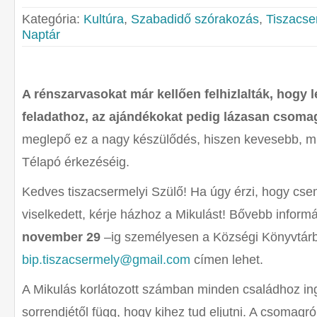
Kategória:
Kultúra
,
Szabadidő szórakozás
,
Tiszacse
Naptár
A rénszarvasokat már kellően felhizlalták, hogy 
feladathoz, az ajándékokat pedig lázasan csoma
meglepő ez a nagy készülődés, hiszen kevesebb, mi
Télapó érkezéséig.
Kedves tiszacsermelyi Szülő! Ha úgy érzi, hogy cse
viselkedett, kérje házhoz a Mikulást! Bővebb inform
november 29
–ig személyesen a Községi Könyvtár
bip.tiszacsermely@gmail.com
címen lehet.
A Mikulás korlátozott számban minden családhoz ing
sorrendjétől függ, hogy kihez tud eljutni. A csoma