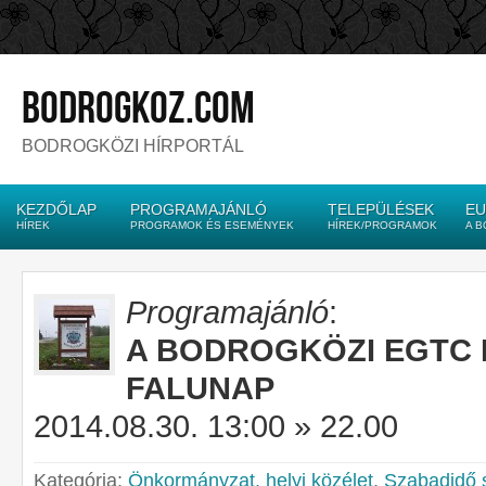
bodrogkoz.com
BODROGKÖZI HÍRPORTÁL
KEZDŐLAP
PROGRAMAJÁNLÓ
TELEPÜLÉSEK
EU
HÍREK
PROGRAMOK ÉS ESEMÉNYEK
HÍREK/PROGRAMOK
A 
Programajánló
:
A BODROGKÖZI EGTC 
FALUNAP
2014.08.30. 13:00 » 22.00
Kategória:
Önkormányzat, helyi közélet
,
Szabadidő 