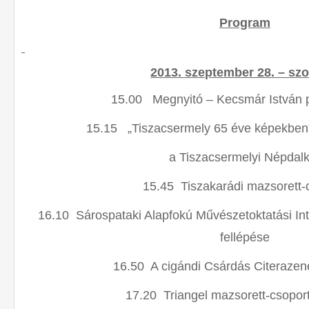
Program
2013. szeptember 28. – sz
15.00 Megnyitó – Kecsmár István 
15.15 „Tiszacsermely 65 éve képekben
a Tiszacsermelyi Népdal
15.45 Tiszakarádi mazsorett-
16.10 Sárospataki Alapfokú Művészetoktatási In
fellépése
16.50 A cigándi Csárdás Citeraze
17.20 Triangel mazsorett-csoport