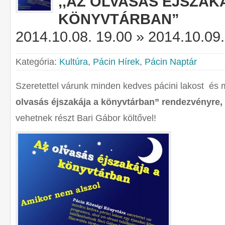
,,AZ OLVASÁS ÉJSZAKÁ
KÖNYVTÁRBAN”
2014.10.08. 19.00 » 2014.10.09.
Kategória:
Kultúra
,
Pácin Hírek
,
Pácin Naptár
Szeretettel várunk minden kedves pácini lakost és
olvasás éjszakája a könyvtárban” rendezvényre,
vehetnek részt Bari Gábor költővel!