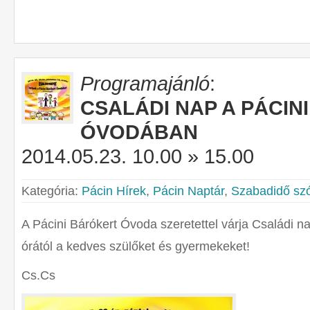
Programajánló
:
CSALÁDI NAP A PÁCIN
ÓVODÁBAN
2014.05.23. 10.00 » 15.00
Kategória:
Pácin Hírek
,
Pácin Naptár
,
Szabadidő sz
A Pácini Bárókert Óvoda szeretettel várja Családi n
órától a kedves szülőket és gyermekeket!
Cs.Cs