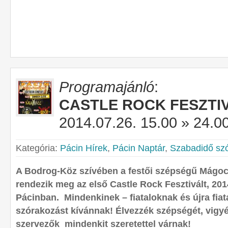
Programajánló
:
CASTLE ROCK FESZTIV
2014.07.26. 15.00 » 24.0
Kategória:
Pácin Hírek
,
Pácin Naptár
,
Szabadidő sz
A Bodrog-Köz szívében a festői szépségű Mágoc
rendezik meg az első Castle Rock Fesztivált, 2014
Pácinban. Mindenkinek – fiataloknak és újra fiat
szórakozást kívánnak! Élvezzék szépségét, vigy
szervezők mindenkit szeretettel várnak!