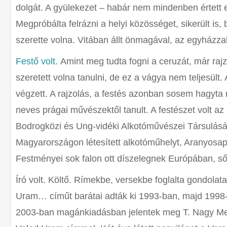
dolgát. A gyülekezet – habár nem mindenben értett e
Megpróbálta felrázni a helyi közösséget, sikerült is
szerette volna. Vitában állt önmagával, az egyházza
Festő volt.
Amint meg tudta fogni a ceruzát, már raj
szeretett volna tanulni, de ez a vágya nem teljesült.
végzett. A rajzolás, a festés azonban sosem hagyta
neves prágai művészektől tanult. A festészet volt az é
Bodrogközi és Ung-vidéki Alkotóművészei Társulás
Magyarországon létesített alkotóműhelyt, Aranyosa
Festményei sok falon ott díszelegnek Európában, sőt
Író volt. Költő. Rímekbe, versekbe foglalta gondolatai
Uram… címűt barátai adták ki 1993-ban, majd 1998-
2003-ban magánkiadásban jelentek meg T. Nagy Men