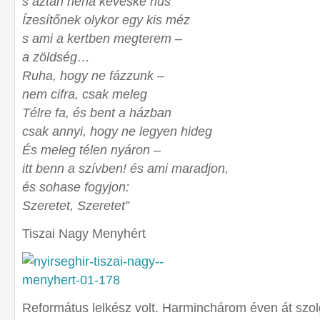
s aztán néha kevéske hús
Ízesítőnek olykor egy kis méz
s ami a kertben megterem –
a zöldség…
Ruha, hogy ne fázzunk –
nem cifra, csak meleg
Télre fa, és bent a házban
csak annyi, hogy ne legyen hideg
És meleg télen nyáron –
itt benn a szívben! és ami maradjon,
és sohase fogyjon:
Szeretet, Szeretet”
Tiszai Nagy Menyhért
Református lelkész volt. Harminchárom éven át szolg