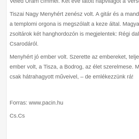
Veled Uram címmel. Két éve látott napvilágot a Ver
Tiszai Nagy Menyhért zenész volt. A gitár és a mando
a templomi orgona is megszólalt a keze által. Magy
zsoltárok két hanghordozón is megjelentek: Régi d
Csarodáról.
Menyhért jó ember volt. Szerette az embereket, telj
ember volt, a Tisza, a Bodrog, az élet szerelmese. 
csak hátrahagyott műveivel, – de emlékezzünk rá!
Forras: www.pacin.hu
Cs.Cs