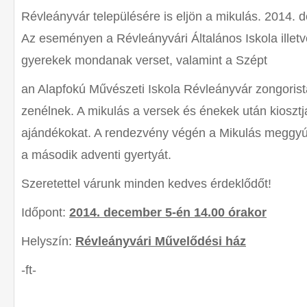
Révleányvár településére is eljön a mikulás. 2014. 
Az eseményen a Révleányvári Általános Iskola illet
gyerekek mondanak verset, valamint a Szépt
an Alapfokú Művészeti Iskola Révleányvár zongorist
zenélnek. A mikulás a versek és énekek után kiosztj
ajándékokat. A rendezvény végén a Mikulás meggyúj
a második adventi gyertyát.
Szeretettel várunk minden kedves érdeklődőt!
Időpont:
2014. december 5-én 14.00 órakor
Helyszín:
Révleányvári Művelődési ház
-ft-