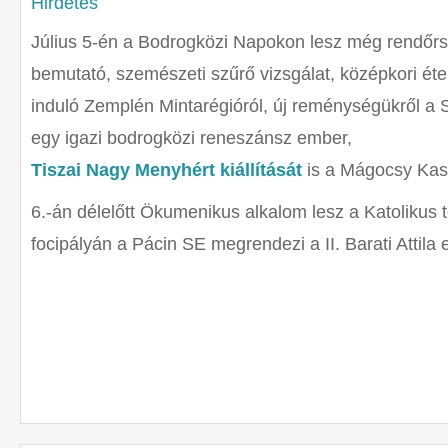
Július 5-én a Bodrogközi Napokon lesz még rendőrsé
bemutató, szemészeti szűrő vizsgálat, középkori éte
induló Zemplén Mintarégióról, új reménységükről a 
egy igazi bodrogközi reneszánsz ember,
Tiszai Nagy Menyhért kiállítását
is a Mágocsy Kas
6.-án délelőtt Ökumenikus alkalom lesz a Katolikus
focipályán a Pácin SE megrendezi a II. Barati Attila 