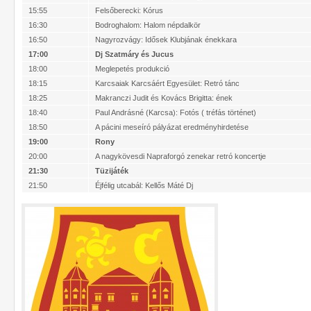
15:55
Felsőberecki: Kórus
16:30
Bodroghalom: Halom népdalkör
16:50
Nagyrozvágy: Idősek Klubjának énekkara
17:00
Dj Szatmáry és Jucus
18:00
Meglepetés produkció
18:15
Karcsaiak Karcsáért Egyesület: Retró tánc
18:25
Makranczi Judit és Kovács Brigitta: ének
18:40
Paul Andrásné (Karcsa): Fotós ( tréfás történet)
18:50
A pácini meseíró pályázat eredményhirdetése
19:00
Rony
20:00
A nagykövesdi Napraforgó zenekar retró koncertje
21:30
Tüzijáték
21:50
Éjfélig utcabál: Kellős Máté Dj