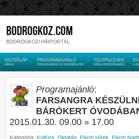
bodrogkoz.com
BODROGKÖZI HÍRPORTÁL
KEZDŐLAP
PROGRAMAJÁNLÓ
TELEPÜLÉSEK
EU
HÍREK
PROGRAMOK ÉS ESEMÉNYEK
HÍREK/PROGRAMOK
A 
Programajánló
:
FARSANGRA KÉSZÜLNE
BÁRÓKERT ÓVODÁBA
2015.01.30. 09.00 » 17.00
Kategória:
Kultúra
,
Oktatás
,
Pácin Hírek
,
Pácin Napt