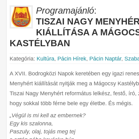
Programajánló
:
TISZAI NAGY MENYHÉ
KIÁLLÍTÁSA A MÁGOC
KASTÉLYBAN
Kategória:
Kultúra
,
Pácin Hírek
,
Pácin Naptár
,
Szaba
A XVII. Bodrogközi Napok keretében egy igazi rene
Menyhért kiállítását nyitják meg a Mágocsy Kastélyba
Tiszai Nagy Menyhért református lelkész, festő, író,
hogy sokkal több férne bele egy életbe. És mégis.
„Végül is mi kell az embernek?
Egy kis szalonna,
Paszuly, olaj, tojás meg tej