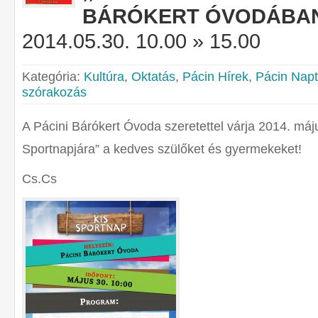
BÁRÓKERT ÓVODÁBA
2014.05.30. 10.00 » 15.00
Kategória:
Kultúra
,
Oktatás
,
Pácin Hírek
,
Pácin Napt
szórakozás
A Pácini Bárókert Óvoda szeretettel várja 2014. máju
Sportnapjára” a kedves szülőket és gyermekeket!
Cs.Cs