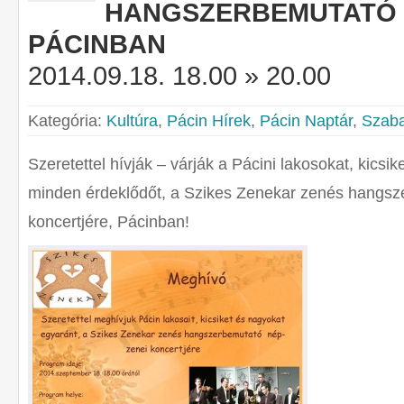
HANGSZERBEMUTATÓ 
PÁCINBAN
2014.09.18. 18.00 » 20.00
Kategória:
Kultúra
,
Pácin Hírek
,
Pácin Naptár
,
Szaba
Szeretettel hívják – várják a Pácini lakosokat, kicsi
minden érdeklődőt, a Szikes Zenekar zenés hangsz
koncertjére, Pácinban!