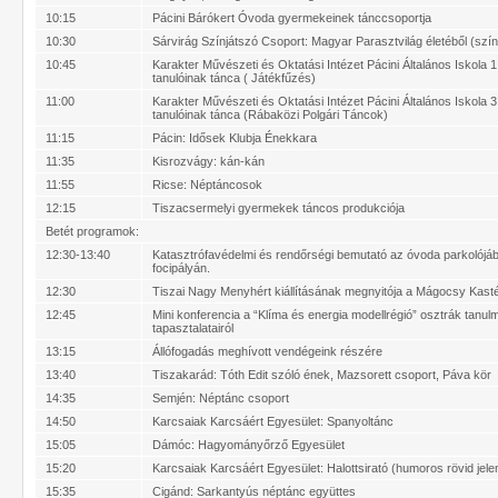
10:15
Pácini Bárókert Óvoda gyermekeinek tánccsoportja
10:30
Sárvirág Színjátszó Csoport: Magyar Parasztvilág életéből (szí
10:45
Karakter Művészeti és Oktatási Intézet Pácini Általános Iskola 1
tanulóinak tánca ( Játékfűzés)
11:00
Karakter Művészeti és Oktatási Intézet Pácini Általános Iskola 3
tanulóinak tánca (Rábaközi Polgári Táncok)
11:15
Pácin: Idősek Klubja Énekkara
11:35
Kisrozvágy: kán-kán
11:55
Ricse: Néptáncosok
12:15
Tiszacsermelyi gyermekek táncos produkciója
Betét programok:
12:30-13:40
Katasztrófavédelmi és rendőrségi bemutató az óvoda parkolójá
focipályán.
12:30
Tiszai Nagy Menyhért kiállításának megnyitója a Mágocsy Kast
12:45
Mini konferencia a “Klíma és energia modellrégió” osztrák tanul
tapasztalatairól
13:15
Állófogadás meghívott vendégeink részére
13:40
Tiszakarád: Tóth Edit szóló ének, Mazsorett csoport, Páva kör
14:35
Semjén: Néptánc csoport
14:50
Karcsaiak Karcsáért Egyesület: Spanyoltánc
15:05
Dámóc: Hagyományőrző Egyesület
15:20
Karcsaiak Karcsáért Egyesület: Halottsirató (humoros rövid jele
15:35
Cigánd: Sarkantyús néptánc együttes