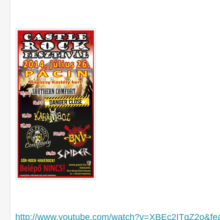
http://www.youtube.com/watch?v=XBEc2ITqZ2o&fea