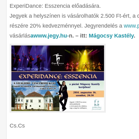
ExperiDance: Esszencia előadására.
Jegyek a helyszínen is vásárolhatók 2.500 Ft-ért, a
részére 20% kedvezménnyel. Jegyrendelés a
www.p
vásárlás
awww.jegy.hu-
n. – itt:
Mágocsy Kastély
.
Cs.Cs