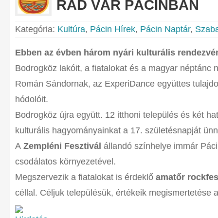
RÁD VÁR PÁCINBAN
Kategória:
Kultúra
,
Pácin Hírek
,
Pácin Naptár
,
Szaba
Ebben az évben három nyári kulturális rendezvén
Bodrogköz lakóit, a fiatalokat és a magyar néptánc
Román Sándornak, az ExperiDance együttes tulajd
hódolóit.
Bodrogköz újra együtt. 12 itthoni település és két hat
kulturális hagyományainkat a 17. születésnapját ün
A
Zempléni Fesztivál
állandó színhelye immár Páci
csodálatos környezetével.
Megszervezik a fiatalokat is érdeklő
amatőr rockfes
céllal. Céljuk településük, értékeik megismertetése a k