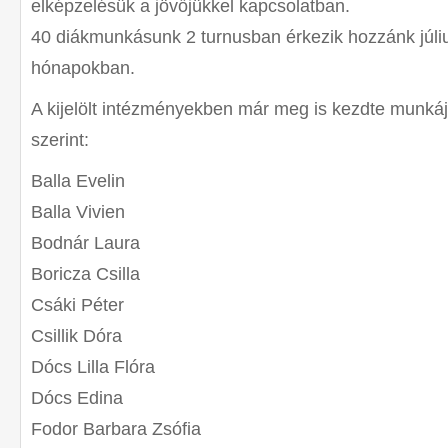
elképzelésük a jövőjükkel kapcsolatban.
40 diákmunkásunk 2 turnusban érkezik hozzánk júli
hónapokban.
A kijelölt intézményekben már meg is kezdte munkáj
szerint:
Balla Evelin
Balla Vivien
Bodnár Laura
Boricza Csilla
Csáki Péter
Csillik Dóra
Dócs Lilla Flóra
Dócs Edina
Fodor Barbara Zsófia