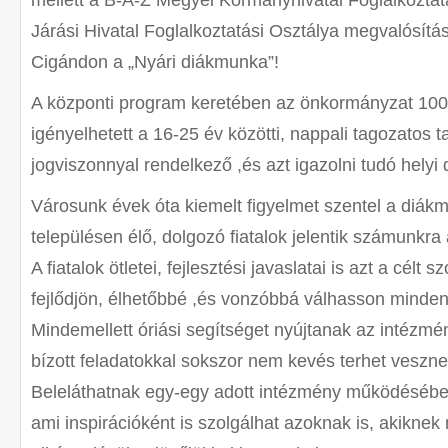
mellett a B-A-Z Megyei Kormányhivatal Foglalkoztat
Járási Hivatal Foglalkoztatási Osztálya megvalósítá
Cigándon a „Nyári diákmunka”!
A központi program keretében az önkormányzat 10
igényelhetett a 16-25 év közötti, nappali tagozatos ta
jogviszonnyal rendelkező ,és azt igazolni tudó helyi 
Városunk évek óta kiemelt figyelmet szentel a diák
településen élő, dolgozó fiatalok jelentik számunkra 
A fiatalok ötletei, fejlesztési javaslatai is azt a célt 
fejlődjön, élhetőbbé ,és vonzóbbá válhasson minde
Mindemellett óriási segítséget nyújtanak az intézmé
bízott feladatokkal sokszor nem kevés terhet vesznek
Beleláthatnak egy-egy adott intézmény működésébe, 
ami inspirációként is szolgálhat azoknak is, akikne