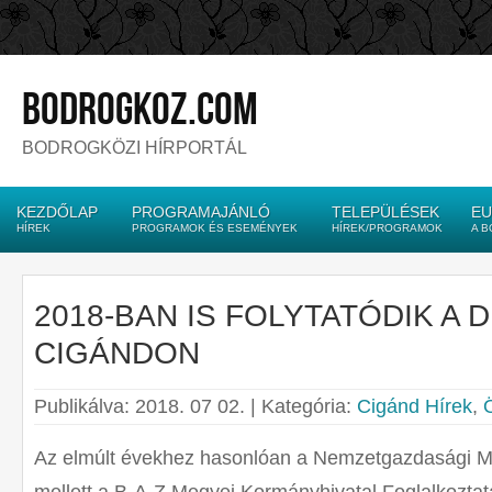
bodrogkoz.com
BODROGKÖZI HÍRPORTÁL
KEZDŐLAP
PROGRAMAJÁNLÓ
TELEPÜLÉSEK
EU
HÍREK
PROGRAMOK ÉS ESEMÉNYEK
HÍREK/PROGRAMOK
A 
2018-BAN IS FOLYTATÓDIK A 
CIGÁNDON
Publikálva: 2018. 07 02. | Kategória:
Cigánd Hírek
,
Az elmúlt évekhez hasonlóan a Nemzetgazdasági Mi