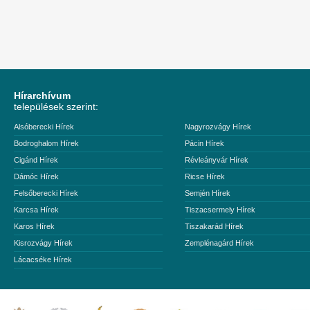
Hírarchívum
települések szerint:
Alsóberecki Hírek
Nagyrozvágy Hírek
Bodroghalom Hírek
Pácin Hírek
Cigánd Hírek
Révleányvár Hírek
Dámóc Hírek
Ricse Hírek
Felsőberecki Hírek
Semjén Hírek
Karcsa Hírek
Tiszacsermely Hírek
Karos Hírek
Tiszakarád Hírek
Kisrozvágy Hírek
Zemplénagárd Hírek
Lácacséke Hírek