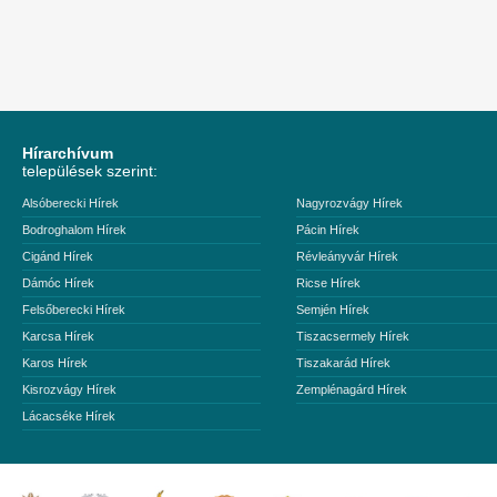
Hírarchívum
települések szerint:
Alsóberecki Hírek
Nagyrozvágy Hírek
Bodroghalom Hírek
Pácin Hírek
Cigánd Hírek
Révleányvár Hírek
Dámóc Hírek
Ricse Hírek
Felsőberecki Hírek
Semjén Hírek
Karcsa Hírek
Tiszacsermely Hírek
Karos Hírek
Tiszakarád Hírek
Kisrozvágy Hírek
Zemplénagárd Hírek
Lácacséke Hírek