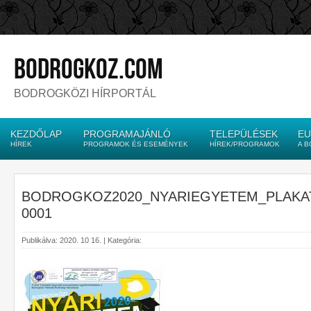
bodrogkoz.com
BODROGKÖZI HÍRPORTÁL
KEZDŐLAP
PROGRAMAJÁNLÓ
TELEPÜLÉSEK
EU
HÍREK
PROGRAMOK ÉS ESEMÉNYEK
HÍREK/PROGRAMOK
A 
BODROGKOZ2020_NYARIEGYETEM_PLAKAT
0001
Publikálva: 2020. 10 16. | Kategória: