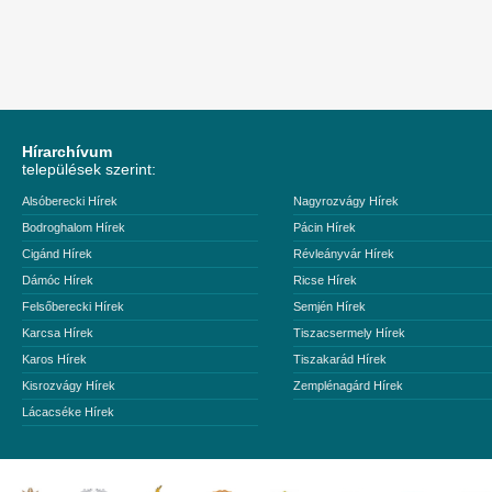
Hírarchívum
települések szerint:
Alsóberecki Hírek
Nagyrozvágy Hírek
Bodroghalom Hírek
Pácin Hírek
Cigánd Hírek
Révleányvár Hírek
Dámóc Hírek
Ricse Hírek
Felsőberecki Hírek
Semjén Hírek
Karcsa Hírek
Tiszacsermely Hírek
Karos Hírek
Tiszakarád Hírek
Kisrozvágy Hírek
Zemplénagárd Hírek
Lácacséke Hírek