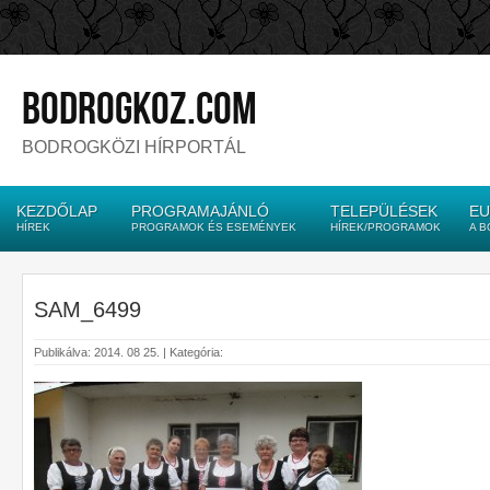
bodrogkoz.com
BODROGKÖZI HÍRPORTÁL
KEZDŐLAP
PROGRAMAJÁNLÓ
TELEPÜLÉSEK
EU
HÍREK
PROGRAMOK ÉS ESEMÉNYEK
HÍREK/PROGRAMOK
A 
SAM_6499
Publikálva: 2014. 08 25. | Kategória: