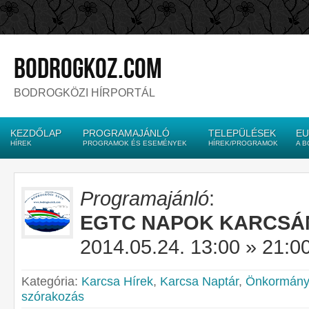
bodrogkoz.com
BODROGKÖZI HÍRPORTÁL
KEZDŐLAP
PROGRAMAJÁNLÓ
TELEPÜLÉSEK
EU
HÍREK
PROGRAMOK ÉS ESEMÉNYEK
HÍREK/PROGRAMOK
A 
Programajánló
:
EGTC NAPOK KARCSÁ
2014.05.24. 13:00 » 21:0
Kategória:
Karcsa Hírek
,
Karcsa Naptár
,
Önkormányz
szórakozás