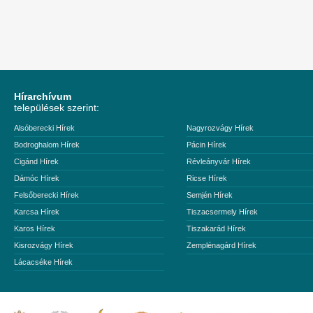
Hírarchívum
települések szerint:
Alsóberecki Hírek
Nagyrozvágy Hírek
Bodroghalom Hírek
Pácin Hírek
Cigánd Hírek
Révleányvár Hírek
Dámóc Hírek
Ricse Hírek
Felsőberecki Hírek
Semjén Hírek
Karcsa Hírek
Tiszacsermely Hírek
Karos Hírek
Tiszakarád Hírek
Kisrozvágy Hírek
Zemplénagárd Hírek
Lácacséke Hírek