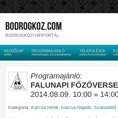
bodrogkoz.com
BODROGKÖZI HÍRPORTÁL
KEZDŐLAP
PROGRAMAJÁNLÓ
TELEPÜLÉSEK
EU
HÍREK
PROGRAMOK ÉS ESEMÉNYEK
HÍREK/PROGRAMOK
A 
Programajánló
:
FALUNAPI FŐZŐVERS
2014.08.09. 10:00 » 14:0
Kategória:
Karcsa Hírek
,
Karcsa Naptár
,
Szabadidő 