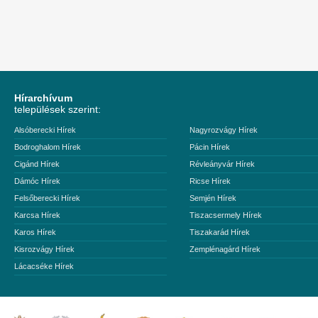
Hírarchívum
települések szerint:
Alsóberecki Hírek
Nagyrozvágy Hírek
Bodroghalom Hírek
Pácin Hírek
Cigánd Hírek
Révleányvár Hírek
Dámóc Hírek
Ricse Hírek
Felsőberecki Hírek
Semjén Hírek
Karcsa Hírek
Tiszacsermely Hírek
Karos Hírek
Tiszakarád Hírek
Kisrozvágy Hírek
Zemplénagárd Hírek
Lácacséke Hírek