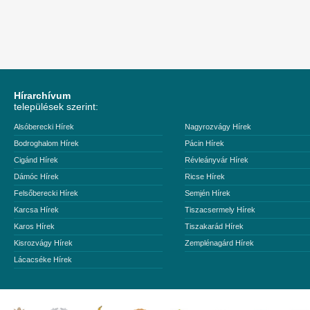
Hírarchívum
települések szerint:
Alsóberecki Hírek
Nagyrozvágy Hírek
Bodroghalom Hírek
Pácin Hírek
Cigánd Hírek
Révleányvár Hírek
Dámóc Hírek
Ricse Hírek
Felsőberecki Hírek
Semjén Hírek
Karcsa Hírek
Tiszacsermely Hírek
Karos Hírek
Tiszakarád Hírek
Kisrozvágy Hírek
Zemplénagárd Hírek
Lácacséke Hírek