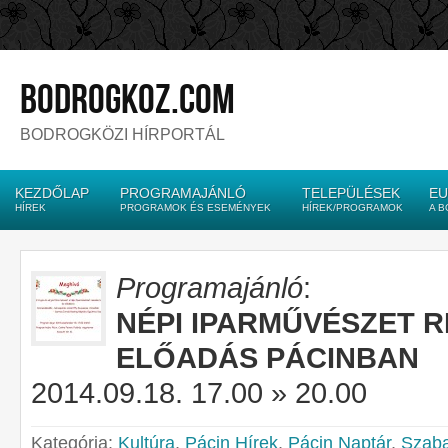
bodrogkoz.com
BODROGKÖZI HÍRPORTÁL
KEZDŐLAP
PROGRAMAJÁNLÓ
TELEPÜLÉSEK
EU
HÍREK
PROGRAMOK ÉS ESEMÉNYEK
HÍREK/PROGRAMOK
A 
Programajánló
:
NÉPI IPARMŰVÉSZET 
ELŐADÁS PÁCINBAN
2014.09.18. 17.00 » 20.00
Kategória:
Kultúra
,
Pácin Hírek
,
Pácin Naptár
,
Szaba