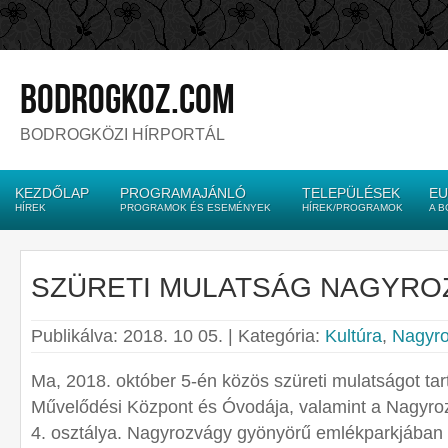
bodrogkoz.com
BODROGKÖZI HÍRPORTÁL
KEZDŐLAP
PROGRAMAJÁNLÓ
TELEPÜLÉSEK
EU
HÍREK
PROGRAMOK ÉS ESEMÉNYEK
HÍREK/PROGRAMOK
A 
SZÜRETI MULATSÁG NAGYR
Publikálva: 2018. 10 05. | Kategória:
Kultúra
,
Nagyro
Ma, 2018. október 5-én közös szüreti mulatságot tar
Művelődési Központ és Óvodája, valamint a Nagyrozv
4. osztálya. Nagyrozvágy gyönyörű emlékparkjában