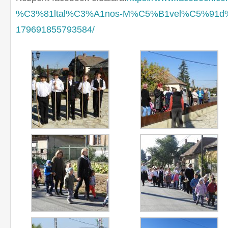
%C3%81ltal%C3%A1nos-M%C5%B1vel%C5%91d%
179691855793584/