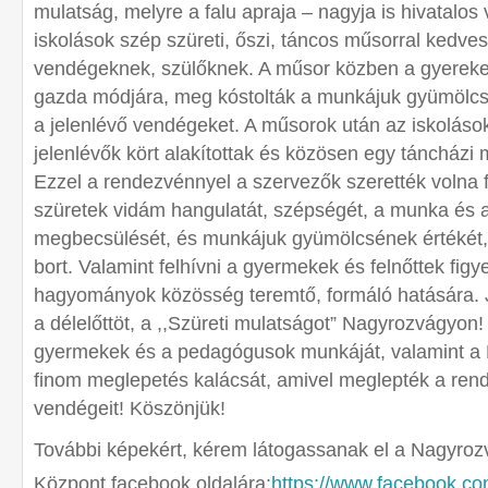
mulatság, melyre a falu apraja – nagyja is hivatalos
iskolások szép szüreti, őszi, táncos műsorral kedves
vendégeknek, szülőknek. A műsor közben a gyerekek
gazda módjára, meg kóstolták a munkájuk gyümölcsé
a jelenlévő vendégeket. A műsorok után az iskoláso
jelenlévők kört alakítottak és közösen egy táncházi 
Ezzel a rendezvénnyel a szervezők szerették volna fe
szüretek vidám hangulatát, szépségét, a munka é
megbecsülését, és munkájuk gyümölcsének értékét,
bort. Valamint felhívni a gyermekek és felnőttek fig
hagyományok közösség teremtő, formáló hatására. 
a délelőttöt, a ,,Szüreti mulatságot” Nagyrozvágyon
gyermekek és a pedagógusok munkáját, valamint a 
finom meglepetés kalácsát, amivel meglepték a ren
vendégeit! Köszönjük!
További képekért, kérem látogassanak el a Nagyroz
Központ facebook oldalára:
https://www.facebook.