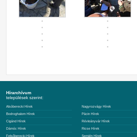
Hírarchívum
települések szerint:
Alsóberecki Hírek
Nagyrozvágy Hírek
Bodroghalom Hírek
Pácin Hírek
Cigánd Hírek
Révleányvár Hírek
Dámóc Hírek
Ricse Hírek
Felsőberecki Hírek
Semjén Hírek