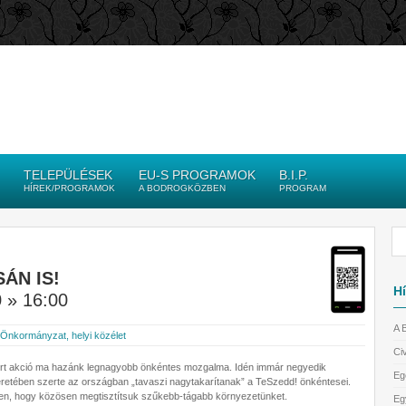
TELEPÜLÉSEK
EU-S PROGRAMOK
B.I.P.
HÍREK/PROGRAMOK
A BODROGKÖZBEN
PROGRAM
ÁN IS!
Hí
 » 16:00
A 
Önkormányzat, helyi közélet
Civ
rt akció ma hazánk legnagyobb önkéntes mozgalma. Idén immár negyedik
Eg
eretében szerte az országban „tavaszi nagytakarítanak” a TeSzedd! önkéntesei.
en, hogy közösen megtisztítsuk szűkebb-tágabb környezetünket.
Eg