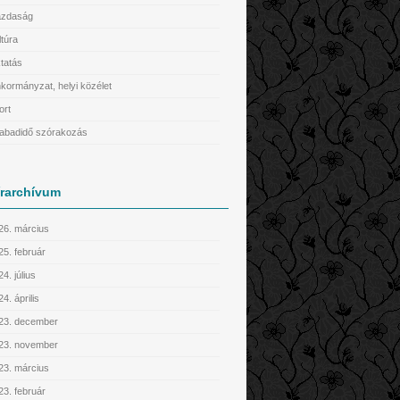
zdaság
ltúra
tatás
kormányzat, helyi közélet
ort
abadidő szórakozás
írarchívum
26. március
25. február
4. július
4. április
23. december
23. november
23. március
23. február