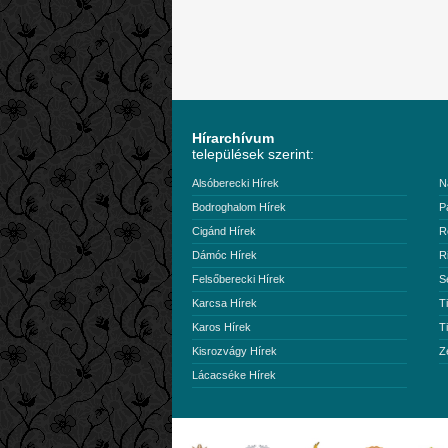
Hírarchívum
települések szerint:
Alsóberecki Hírek
N
Bodroghalom Hírek
P
Cigánd Hírek
R
Dámóc Hírek
R
Felsőberecki Hírek
S
Karcsa Hírek
T
Karos Hírek
T
Kisrozvágy Hírek
Z
Lácacséke Hírek