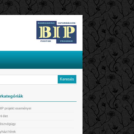
rkategóriák
BIP projekt eseményei
il élet
észségügy
yházi hírek