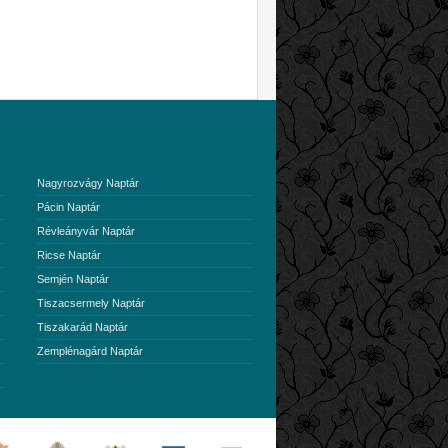
Nagyrozvágy Naptár
Pácin Naptár
Révleányvár Naptár
Ricse Naptár
Semjén Naptár
Tiszacsermely Naptár
Tiszakarád Naptár
Zemplénagárd Naptár