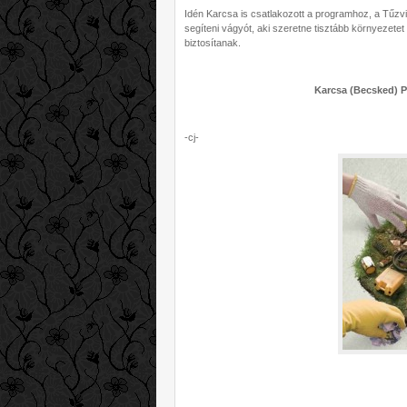
Idén Karcsa is csatlakozott a programhoz, a Tűz
segíteni vágyót, aki szeretne tisztább környezet
biztosítanak.
Karcsa (Becsked) Pá
-cj-