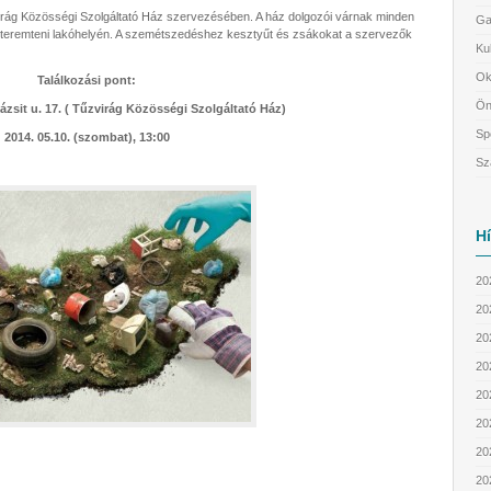
virág Közösségi Szolgáltató Ház szervezésében. A ház dolgozói várnak minden
Ga
et teremteni lakóhelyén. A szemétszedéshez kesztyűt és zsákokat a szervezők
Ku
Ok
Találkozási pont:
Ön
zsit u. 17. ( Tűzvirág Közösségi Szolgáltató Ház)
Sp
2014. 05.10. (szombat), 13:00
Sz
H
20
20
202
202
20
20
20
20