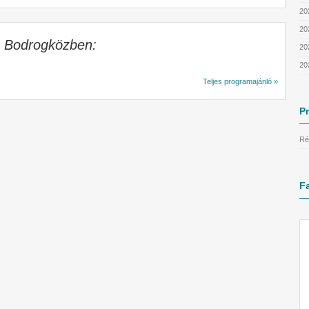
20
20
a Bodrogközben:
20
20
Teljes programajánló »
P
Ré
F