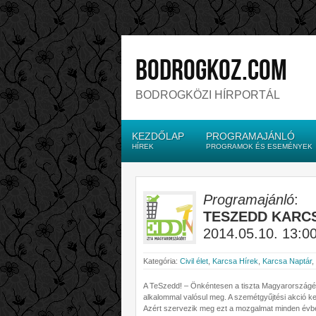
bodrogkoz.com
BODROGKÖZI HÍRPORTÁL
KEZDŐLAP
PROGRAMAJÁNLÓ
HÍREK
PROGRAMOK ÉS ESEMÉNYEK
Programajánló
:
TESZEDD KARCS
2014.05.10. 13:00
Kategória:
Civil élet
,
Karcsa Hírek
,
Karcsa Naptár
,
A TeSzedd! – Önkéntesen a tiszta Magyarországé
alkalommal valósul meg. A szemétgyűjtési akció k
Azért szervezik meg ezt a mozgalmat minden évb