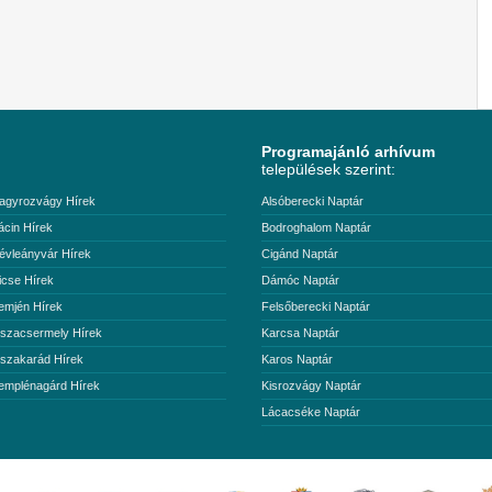
Programajánló arhívum
települések szerint:
agyrozvágy Hírek
Alsóberecki Naptár
ácin Hírek
Bodroghalom Naptár
évleányvár Hírek
Cigánd Naptár
icse Hírek
Dámóc Naptár
emjén Hírek
Felsőberecki Naptár
iszacsermely Hírek
Karcsa Naptár
iszakarád Hírek
Karos Naptár
emplénagárd Hírek
Kisrozvágy Naptár
Lácacséke Naptár