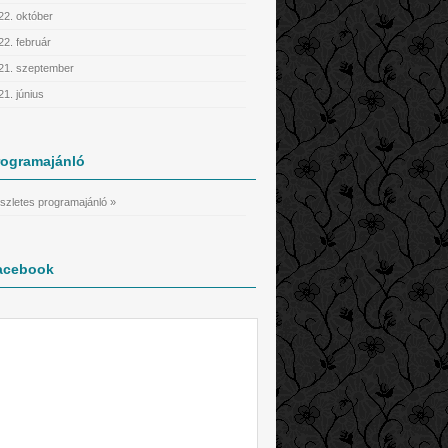
22. október
22. február
21. szeptember
21. június
rogramajánló
szletes programajánló »
acebook