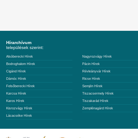
Hírarchívum
települések szerint:
Alsóberecki Hírek
Nagyrozvágy Hírek
Bodroghalom Hírek
Pácin Hírek
Cigánd Hírek
Révleányvár Hírek
Dámóc Hírek
Ricse Hírek
Felsőberecki Hírek
Semjén Hírek
Karcsa Hírek
Tiszacsermely Hírek
Karos Hírek
Tiszakarád Hírek
Kisrozvágy Hírek
Zemplénagárd Hírek
Lácacséke Hírek