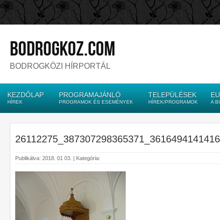
bodrogkoz.com
BODROGKÖZI HÍRPORTÁL
KEZDŐLAP
PROGRAMAJÁNLÓ
TELEPÜLÉSEK
EU
HÍREK
PROGRAMOK ÉS ESEMÉNYEK
HÍREK/PROGRAMOK
A 
26112275_387307298365371_361649414141
Publikálva: 2018. 01 03. | Kategória: