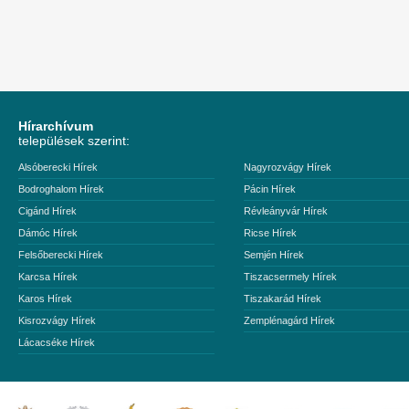
Hírarchívum
települések szerint:
Alsóberecki Hírek
Nagyrozvágy Hírek
Bodroghalom Hírek
Pácin Hírek
Cigánd Hírek
Révleányvár Hírek
Dámóc Hírek
Ricse Hírek
Felsőberecki Hírek
Semjén Hírek
Karcsa Hírek
Tiszacsermely Hírek
Karos Hírek
Tiszakarád Hírek
Kisrozvágy Hírek
Zemplénagárd Hírek
Lácacséke Hírek