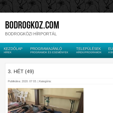
bodrogkoz.com
BODROGKÖZI HÍRPORTÁL
KEZDŐLAP
PROGRAMAJÁNLÓ
TELEPÜLÉSEK
EU
HÍREK
PROGRAMOK ÉS ESEMÉNYEK
HÍREK/PROGRAMOK
A 
3. HÉT (49)
Publikálva: 2020. 07 03. | Kategória: