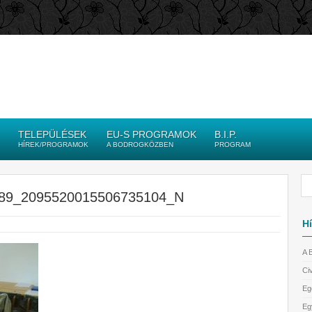
TELEPÜLÉSEK
EU-S PROGRAMOK
B.I.P.
HÍREK/PROGRAMOK
A BODROGKÖZBEN
PROGRAM
89_2095520015506735104_N
Hí
A 
Civ
Eg
Eg