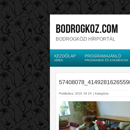
bodrogkoz.com
BODROGKÖZI HÍRPORTÁL
KEZDŐLAP
PROGRAMAJÁNLÓ
HÍREK
PROGRAMOK ÉS ESEMÉNYEK
57408078_4149281626559
Publikálva: 2019. 04 24. | Kategória: