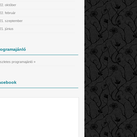
22. október
22. február
21. szeptember
21. június
rogramajánló
szletes programajánló »
acebook