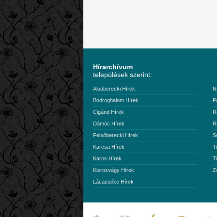
Hírarchívum
települések szerint:
Alsóberecki Hírek
N
Bodroghalom Hírek
P
Cigánd Hírek
R
Dámóc Hírek
R
Felsőberecki Hírek
S
Karcsa Hírek
T
Karos Hírek
T
Kisrozvágy Hírek
Z
Lácacséke Hírek