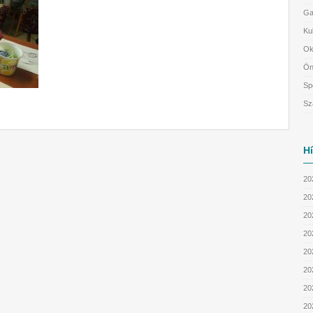
Ga
Ku
Ok
Ön
Sp
Sz
H
20
20
202
202
20
20
20
20