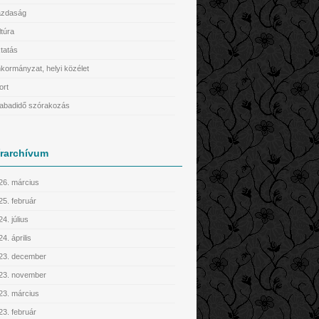
zdaság
ltúra
tatás
kormányzat, helyi közélet
ort
abadidő szórakozás
írarchívum
26. március
25. február
4. július
4. április
23. december
23. november
23. március
23. február