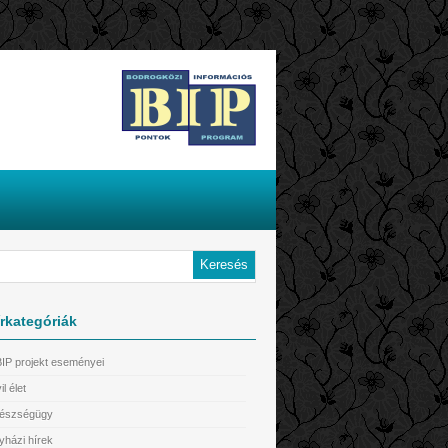
rkategóriák
BIP projekt eseményei
il élet
észségügy
yházi hírek