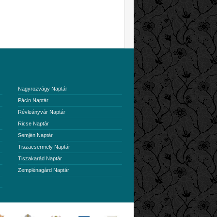
Nagyrozvágy Naptár
Pácin Naptár
Révleányvár Naptár
Ricse Naptár
Semjén Naptár
Tiszacsermely Naptár
Tiszakarád Naptár
Zemplénagárd Naptár