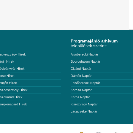
Programajánló arhívum
települések szerint:
agyrozvágy Hírek
Alsóberecki Naptár
ácin Hírek
Bodroghalom Naptár
évleányvár Hírek
Cigánd Naptár
icse Hírek
Dámóc Naptár
emjén Hírek
Felsőberecki Naptár
iszacsermely Hírek
Karcsa Naptár
iszakarád Hírek
Karos Naptár
emplénagárd Hírek
Kisrozvágy Naptár
Lácacséke Naptár