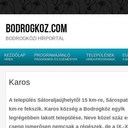
bodrogkoz.com
BODROGKÖZI HÍRPORTÁL
KEZDŐLAP
PROGRAMAJÁNLÓ
TELEPÜLÉSEK
EU
HÍREK
PROGRAMOK ÉS ESEMÉNYEK
HÍREK/PROGRAMOK
A 
Karos
A település Sátoraljaújhelytől 15 km-re, Sárospat
km-re fekszik. Karos község a Bodrogköz egyik
legrégebben lakott települése. Neve közel száz 
cseng ismerősen nemcsak a régészek, de a IX.-X