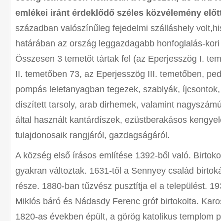
emlékei iránt érdeklődő széles közvélemény előtt
században valószínűleg fejedelmi szálláshely volt,h
határában az ország leggazdagabb honfoglalás-kori 
Összesen 3 temetőt tártak fel (az Eperjesszög I. t
II. temetőben 73, az Eperjesszög III. temetőben, pedi
pompás leletanyagban tegezek, szablyák, íjcsontok,
díszített tarsoly, arab dirhemek, valamint nagyszá
által használt kantárdíszek, ezüstberakásos kengye
tulajdonosaik rangjáról, gazdagságáról.
A község első írásos említése 1392-ből való. Birtok
gyakran változtak. 1631-től a Sennyey család birtoká
része. 1880-ban tűzvész pusztítja el a települést.
Miklós báró és Nádasdy Ferenc gróf birtokolta. Kar
1820-as években épült, a görög katolikus templom 