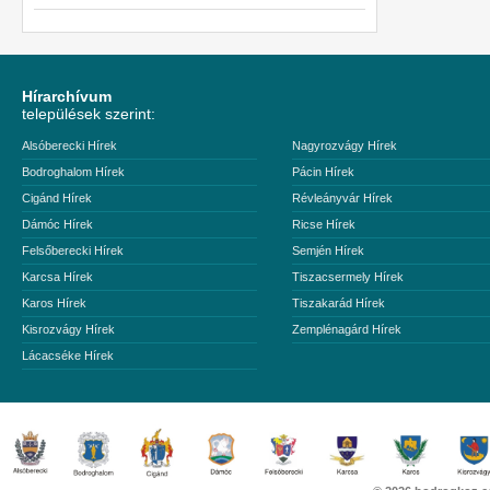
Hírarchívum
települések szerint:
Alsóberecki Hírek
Nagyrozvágy Hírek
Bodroghalom Hírek
Pácin Hírek
Cigánd Hírek
Révleányvár Hírek
Dámóc Hírek
Ricse Hírek
Felsőberecki Hírek
Semjén Hírek
Karcsa Hírek
Tiszacsermely Hírek
Karos Hírek
Tiszakarád Hírek
Kisrozvágy Hírek
Zemplénagárd Hírek
Lácacséke Hírek