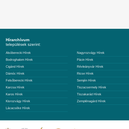
Hírarchívum
települések szerint:
Alsóberecki Hírek
Nagyrozvágy Hírek
Bodroghalom Hírek
Pácin Hírek
Cigánd Hírek
Révleányvár Hírek
Dámóc Hírek
Ricse Hírek
Felsőberecki Hírek
Semjén Hírek
Karcsa Hírek
Tiszacsermely Hírek
Karos Hírek
Tiszakarád Hírek
Kisrozvágy Hírek
Zemplénagárd Hírek
Lácacséke Hírek