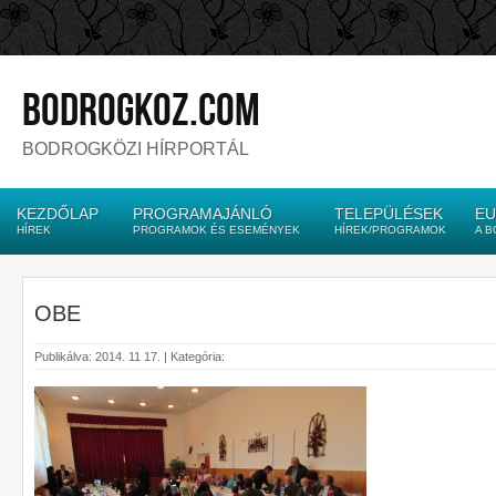
bodrogkoz.com
BODROGKÖZI HÍRPORTÁL
KEZDŐLAP
PROGRAMAJÁNLÓ
TELEPÜLÉSEK
EU
HÍREK
PROGRAMOK ÉS ESEMÉNYEK
HÍREK/PROGRAMOK
A 
OBE
Publikálva: 2014. 11 17. | Kategória: