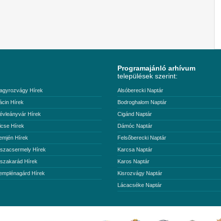
Programajánló arhívum
települések szerint:
agyrozvágy Hírek
Alsóberecki Naptár
ácin Hírek
Bodroghalom Naptár
évleányvár Hírek
Cigánd Naptár
icse Hírek
Dámóc Naptár
emjén Hírek
Felsőberecki Naptár
iszacsermely Hírek
Karcsa Naptár
iszakarád Hírek
Karos Naptár
emplénagárd Hírek
Kisrozvágy Naptár
Lácacséke Naptár