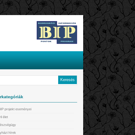
rkategóriák
BIP projekt eseményei
il élet
észségügy
yházi hírek