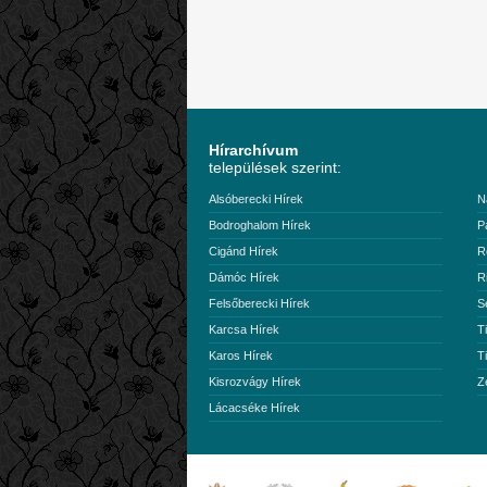
Hírarchívum
települések szerint:
Alsóberecki Hírek
N
Bodroghalom Hírek
P
Cigánd Hírek
R
Dámóc Hírek
R
Felsőberecki Hírek
S
Karcsa Hírek
T
Karos Hírek
T
Kisrozvágy Hírek
Z
Lácacséke Hírek