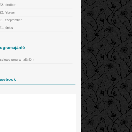
22. október
22. február
21. szeptember
21. június
rogramajánló
szletes programajánló »
acebook