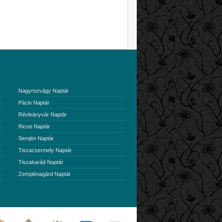
Nagyrozvágy Naptár
Pácin Naptár
Révleányvár Naptár
Ricse Naptár
Semjén Naptár
Tiszacsermely Naptár
Tiszakarád Naptár
Zemplénagárd Naptár