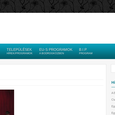
TELEPÜLÉSEK
EU-S PROGRAMOK
B.I.P.
HÍREK/PROGRAMOK
A BODROGKÖZBEN
PROGRAM
Hí
A 
Civ
Eg
Eg