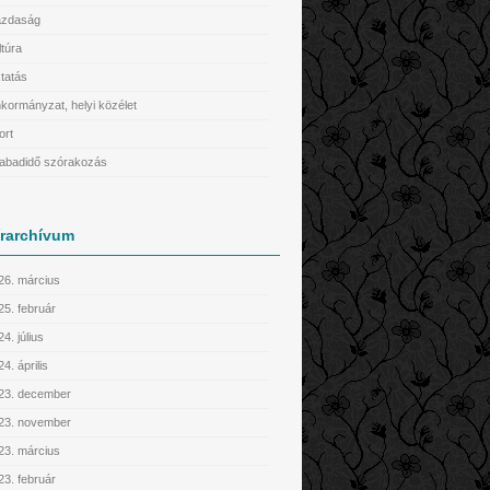
zdaság
ltúra
tatás
kormányzat, helyi közélet
ort
abadidő szórakozás
írarchívum
26. március
25. február
4. július
4. április
23. december
23. november
23. március
23. február