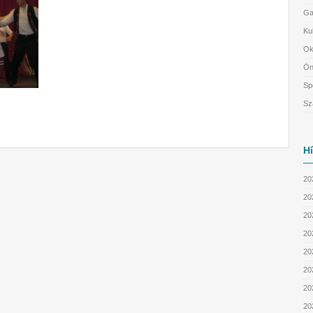
Ga
Ku
Ok
Ön
Sp
Sz
H
20
20
202
202
20
20
20
20