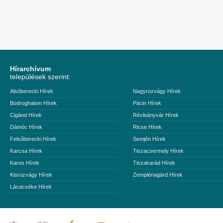
Hírarchívum
települések szerint:
Alsóberecki Hírek
Nagyrozvágy Hírek
Bodroghalom Hírek
Pácin Hírek
Cigánd Hírek
Révleányvár Hírek
Dámóc Hírek
Ricse Hírek
Felsőberecki Hírek
Semjén Hírek
Karcsa Hírek
Tiszacsermely Hírek
Karos Hírek
Tiszakarád Hírek
Kisrozvágy Hírek
Zemplénagárd Hírek
Lácacséke Hírek