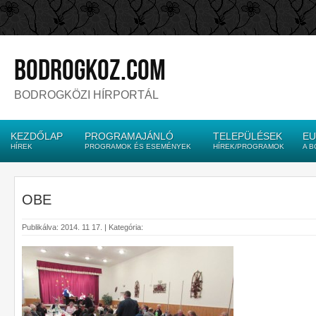
bodrogkoz.com
BODROGKÖZI HÍRPORTÁL
KEZDŐLAP
PROGRAMAJÁNLÓ
TELEPÜLÉSEK
EU
HÍREK
PROGRAMOK ÉS ESEMÉNYEK
HÍREK/PROGRAMOK
A 
OBE
Publikálva: 2014. 11 17. | Kategória: