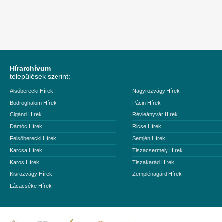
Hírarchívum
települések szerint:
Alsóberecki Hírek
Nagyrozvágy Hírek
Bodroghalom Hírek
Pácin Hírek
Cigánd Hírek
Révleányvár Hírek
Dámóc Hírek
Ricse Hírek
Felsőberecki Hírek
Semjén Hírek
Karcsa Hírek
Tiszacsermely Hírek
Karos Hírek
Tiszakarád Hírek
Kisrozvágy Hírek
Zemplénagárd Hírek
Lácacséke Hírek