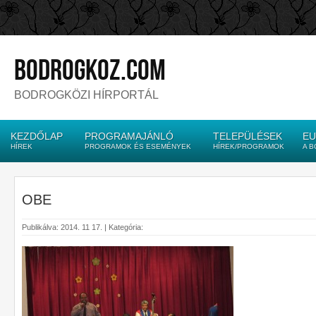
bodrogkoz.com
BODROGKÖZI HÍRPORTÁL
KEZDŐLAP
PROGRAMAJÁNLÓ
TELEPÜLÉSEK
EU
HÍREK
PROGRAMOK ÉS ESEMÉNYEK
HÍREK/PROGRAMOK
A 
OBE
Publikálva: 2014. 11 17. | Kategória: