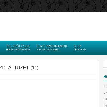
TELEPÜLÉSEK
EU-S PROGRAMOK
B.I.P.
HÍREK/PROGRAMOK
A BODROGKÖZBEN
PROGRAM
D_A_TUZET (11)
Hí
A 
Civ
Eg
Eg