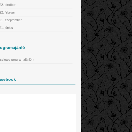
22. október
22. február
21. szeptember
21. június
rogramajánló
szletes programajánló »
acebook