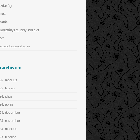
zdaság
ltúra
tatás
kormányzat, helyi közélet
ort
abadidő szórakozás
írarchívum
26. március
25. február
4. július
4. április
23. december
23. november
23. március
23. február