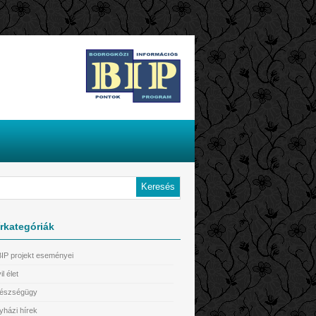
rkategóriák
BIP projekt eseményei
il élet
észségügy
yházi hírek