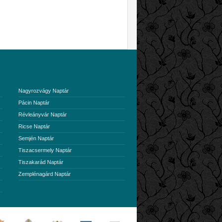
Nagyrozvágy Naptár
Pácin Naptár
Révleányvár Naptár
Ricse Naptár
Semjén Naptár
Tiszacsermely Naptár
Tiszakarád Naptár
Zemplénagárd Naptár