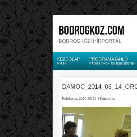
bodrogkoz.com
BODROGKÖZI HÍRPORTÁL
KEZDŐLAP
PROGRAMAJÁNLÓ
HÍREK
PROGRAMOK ÉS ESEMÉNYEK
DAMOC_2014_06_14_ORIZ
Publikálva: 2014. 06 16. | Kategória: