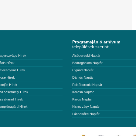
Programajánló arhívum
települések szerint:
agyrozvágy Hírek
Alsóberecki Naptár
ácin Hírek
Bodroghalom Naptár
évleányvár Hírek
Cigánd Naptár
icse Hírek
Dámóc Naptár
emjén Hírek
Felsőberecki Naptár
iszacsermely Hírek
Karcsa Naptár
iszakarád Hírek
Karos Naptár
emplénagárd Hírek
Kisrozvágy Naptár
Lácacséke Naptár