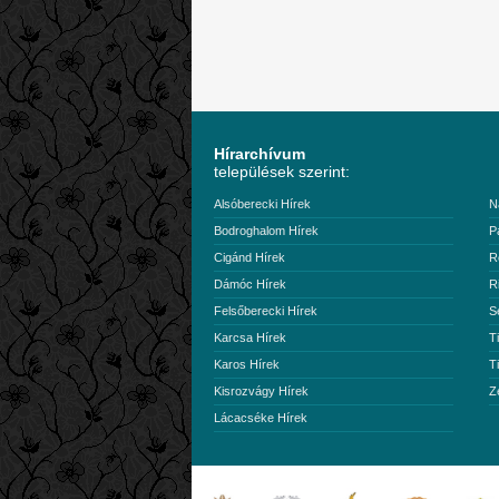
Hírarchívum
települések szerint:
Alsóberecki Hírek
N
Bodroghalom Hírek
P
Cigánd Hírek
R
Dámóc Hírek
R
Felsőberecki Hírek
S
Karcsa Hírek
T
Karos Hírek
T
Kisrozvágy Hírek
Z
Lácacséke Hírek