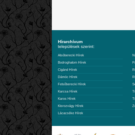
Hírarchívum
települések szerint:
Alsóberecki Hírek
N
Bodroghalom Hírek
P
Cigánd Hírek
R
Dámóc Hírek
R
Felsőberecki Hírek
S
Karcsa Hírek
T
Karos Hírek
T
Kisrozvágy Hírek
Z
Lácacséke Hírek