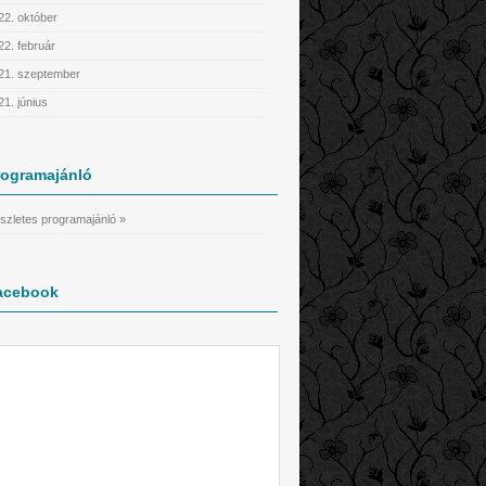
22. október
22. február
21. szeptember
21. június
rogramajánló
szletes programajánló »
acebook