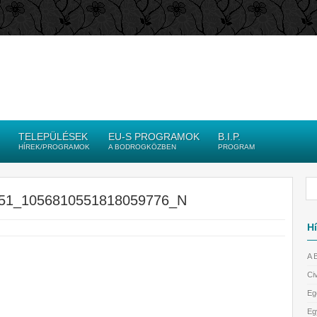
TELEPÜLÉSEK
EU-S PROGRAMOK
B.I.P.
HÍREK/PROGRAMOK
A BODROGKÖZBEN
PROGRAM
51_1056810551818059776_N
Hí
A 
Civ
Eg
Eg