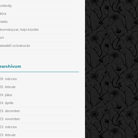
zdaság
ltúra
tatás
kormányzat, helyi közélet
ort
abadidő szórakozás
írarchívum
26. március
25. február
4. július
4. április
23. december
23. november
23. március
23. február