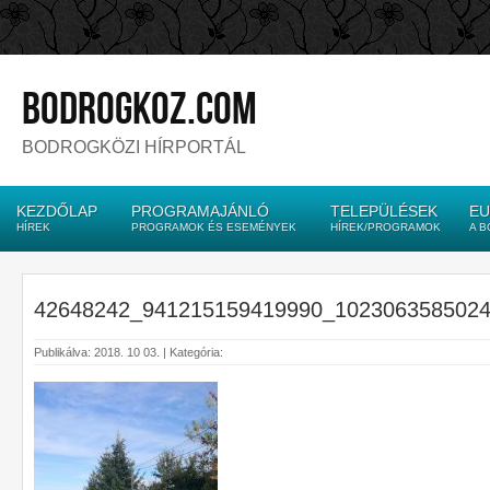
bodrogkoz.com
BODROGKÖZI HÍRPORTÁL
KEZDŐLAP
PROGRAMAJÁNLÓ
TELEPÜLÉSEK
EU
HÍREK
PROGRAMOK ÉS ESEMÉNYEK
HÍREK/PROGRAMOK
A 
42648242_941215159419990_102306358502
Publikálva: 2018. 10 03. | Kategória: