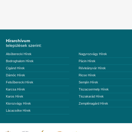
Hírarchívum
települések szerint:
Alsóberecki Hírek
Nagyrozvágy Hírek
Bodroghalom Hírek
Pácin Hírek
Cigánd Hírek
Révleányvár Hírek
Dámóc Hírek
Ricse Hírek
Felsőberecki Hírek
Semjén Hírek
Karcsa Hírek
Tiszacsermely Hírek
Karos Hírek
Tiszakarád Hírek
Kisrozvágy Hírek
Zemplénagárd Hírek
Lácacséke Hírek