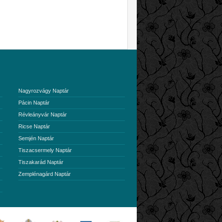
Nagyrozvágy Naptár
Pácin Naptár
Révleányvár Naptár
Ricse Naptár
Semjén Naptár
Tiszacsermely Naptár
Tiszakarád Naptár
Zemplénagárd Naptár