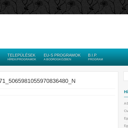
TELEPÜLÉSEK
EU-S PROGRAMOK
B.I.P.
HÍREK/PROGRAMOK
A BODROGKÖZBEN
PROGRAM
71_5065981055970836480_N
Hí
A 
Civ
Eg
Eg