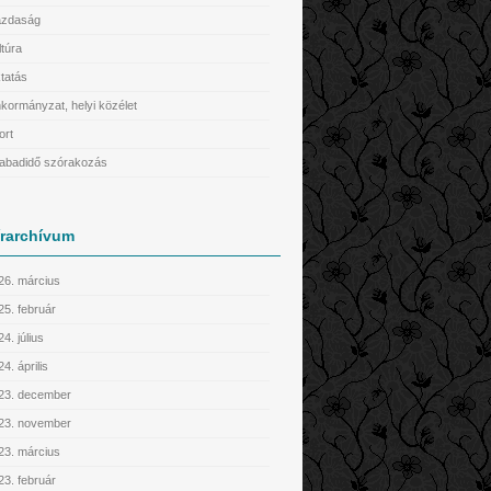
zdaság
ltúra
tatás
kormányzat, helyi közélet
ort
abadidő szórakozás
írarchívum
26. március
25. február
4. július
4. április
23. december
23. november
23. március
23. február