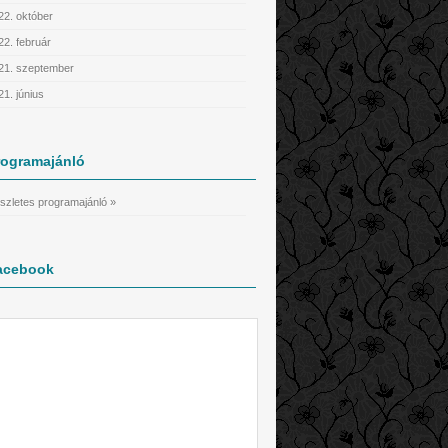
22. október
22. február
21. szeptember
21. június
rogramajánló
szletes programajánló »
acebook