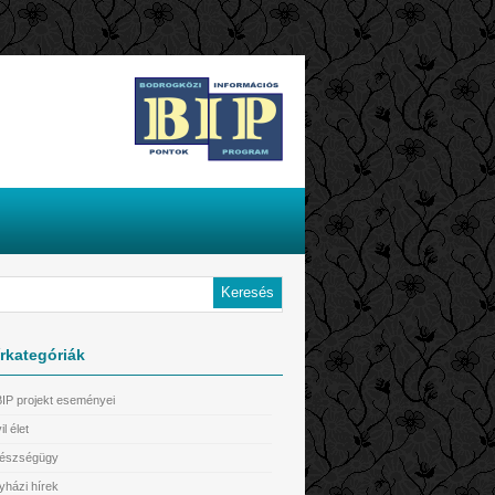
rkategóriák
BIP projekt eseményei
il élet
észségügy
yházi hírek