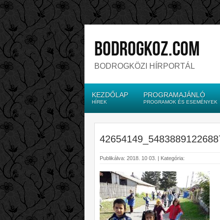
bodrogkoz.com
BODROGKÖZI HÍRPORTÁL
KEZDŐLAP
PROGRAMAJÁNLÓ
HÍREK
PROGRAMOK ÉS ESEMÉNYEK
42654149_5483889122688
Publikálva: 2018. 10 03. | Kategória: