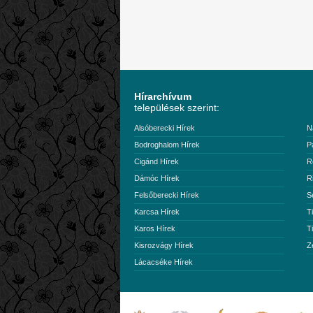
Hírarchívum
települések szerint:
Alsóberecki Hírek
N
Bodroghalom Hírek
P
Cigánd Hírek
R
Dámóc Hírek
R
Felsőberecki Hírek
S
Karcsa Hírek
T
Karos Hírek
T
Kisrozvágy Hírek
Z
Lácacséke Hírek