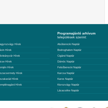
Programajánló arhívum
települések szerint:
agyrozvágy Hírek
Alsóberecki Naptár
ácin Hírek
Bodroghalom Naptár
évleányvár Hírek
Cigánd Naptár
icse Hírek
Dámóc Naptár
emjén Hírek
Felsőberecki Naptár
iszacsermely Hírek
Karcsa Naptár
iszakarád Hírek
Karos Naptár
emplénagárd Hírek
Kisrozvágy Naptár
Lácacséke Naptár