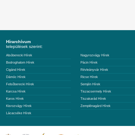
Hírarchívum
települések szerint:
Alsóberecki Hírek
Nagyrozvágy Hírek
Bodroghalom Hírek
Pácin Hírek
Cigánd Hírek
Révleányvár Hírek
Dámóc Hírek
Ricse Hírek
Felsőberecki Hírek
Semjén Hírek
Karcsa Hírek
Tiszacsermely Hírek
Karos Hírek
Tiszakarád Hírek
Kisrozvágy Hírek
Zemplénagárd Hírek
Lácacséke Hírek