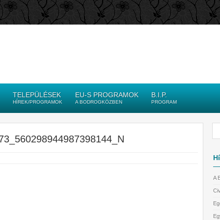
TELEPÜLÉSEK
EU-S PROGRAMOK
B.I.P.
HÍREK/PROGRAMOK
A BODROGKÖZBEN
PROGRAM
73_560298944987398144_N
Hí
A 
Civ
Eg
Eg