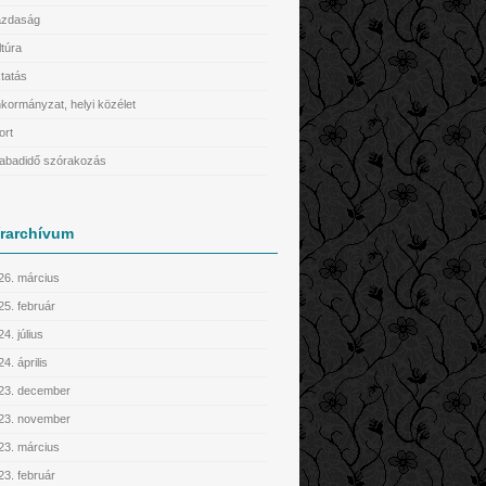
zdaság
ltúra
tatás
kormányzat, helyi közélet
ort
abadidő szórakozás
írarchívum
26. március
25. február
4. július
4. április
23. december
23. november
23. március
23. február