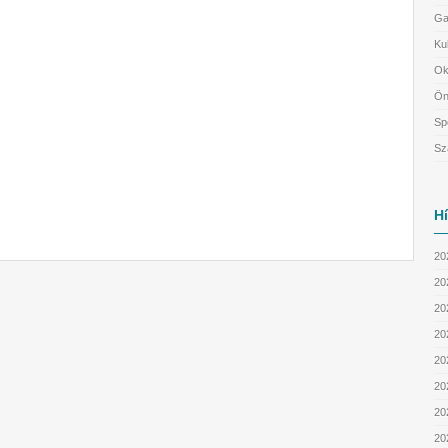
Ga
Ku
Ok
Ön
Sp
Sz
H
20
20
202
202
20
20
20
20