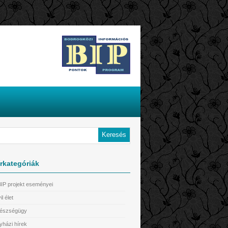
rkategóriák
BIP projekt eseményei
il élet
észségügy
yházi hírek