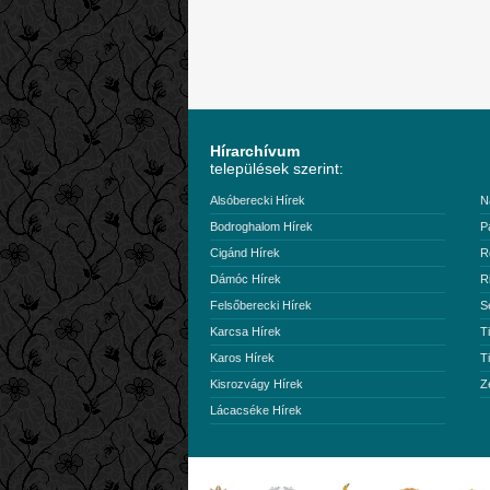
Hírarchívum
települések szerint:
Alsóberecki Hírek
N
Bodroghalom Hírek
P
Cigánd Hírek
R
Dámóc Hírek
R
Felsőberecki Hírek
S
Karcsa Hírek
T
Karos Hírek
T
Kisrozvágy Hírek
Z
Lácacséke Hírek