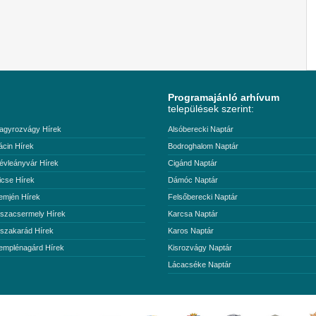
Programajánló arhívum
települések szerint:
agyrozvágy Hírek
Alsóberecki Naptár
ácin Hírek
Bodroghalom Naptár
évleányvár Hírek
Cigánd Naptár
icse Hírek
Dámóc Naptár
emjén Hírek
Felsőberecki Naptár
iszacsermely Hírek
Karcsa Naptár
iszakarád Hírek
Karos Naptár
emplénagárd Hírek
Kisrozvágy Naptár
Lácacséke Naptár