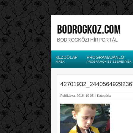
bodrogkoz.com
BODROGKÖZI HÍRPORTÁL
KEZDŐLAP
PROGRAMAJÁNLÓ
HÍREK
PROGRAMOK ÉS ESEMÉNYEK
42701932_2440564929236
Publikálva: 2018. 10 03. | Kategória: