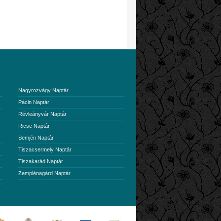
Nagyrozvágy Naptár
Pácin Naptár
Révleányvár Naptár
Ricse Naptár
Semjén Naptár
Tiszacsermely Naptár
Tiszakarád Naptár
Zemplénagárd Naptár