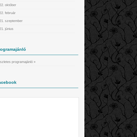
22. október
22. február
21. szeptember
21. június
rogramajánló
szletes programajánló »
acebook