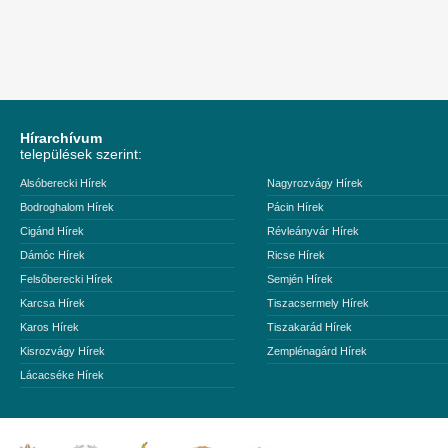
Hírarchívum
települések szerint:
Alsóberecki Hírek
Nagyrozvágy Hírek
Bodroghalom Hírek
Pácin Hírek
Cigánd Hírek
Révleányvár Hírek
Dámóc Hírek
Ricse Hírek
Felsőberecki Hírek
Semjén Hírek
Karcsa Hírek
Tiszacsermely Hírek
Karos Hírek
Tiszakarád Hírek
Kisrozvágy Hírek
Zemplénagárd Hírek
Lácacséke Hírek