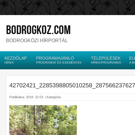
bodrogkoz.com
BODROGKÖZI HÍRPORTÁL
KEZDŐLAP
PROGRAMAJÁNLÓ
TELEPÜLÉSEK
EU
HÍREK
PROGRAMOK ÉS ESEMÉNYEK
HÍREK/PROGRAMOK
A 
42702421_2285398805010258_28756623762
Publikálva: 2018. 10 03. | Kategória: