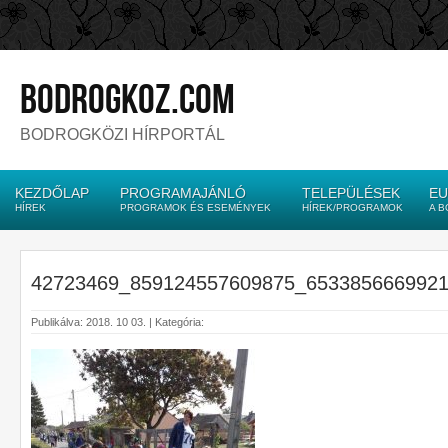
bodrogkoz.com
BODROGKÖZI HÍRPORTÁL
KEZDŐLAP
PROGRAMAJÁNLÓ
TELEPÜLÉSEK
EU
HÍREK
PROGRAMOK ÉS ESEMÉNYEK
HÍREK/PROGRAMOK
A 
42723469_859124557609875_653385666992
Publikálva: 2018. 10 03. | Kategória: