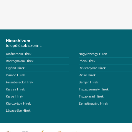
Hírarchívum
települések szerint:
Alsóberecki Hírek
Nagyrozvágy Hírek
Bodroghalom Hírek
Pácin Hírek
Cigánd Hírek
Révleányvár Hírek
Dámóc Hírek
Ricse Hírek
Felsőberecki Hírek
Semjén Hírek
Karcsa Hírek
Tiszacsermely Hírek
Karos Hírek
Tiszakarád Hírek
Kisrozvágy Hírek
Zemplénagárd Hírek
Lácacséke Hírek