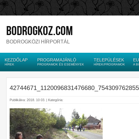
bodrogkoz.com
BODROGKÖZI HÍRPORTÁL
KEZDŐLAP
PROGRAMAJÁNLÓ
TELEPÜLÉSEK
EU
HÍREK
PROGRAMOK ÉS ESEMÉNYEK
HÍREK/PROGRAMOK
A 
42744671_1120096831476680_75430976285
Publikálva: 2018. 10 03. | Kategória: