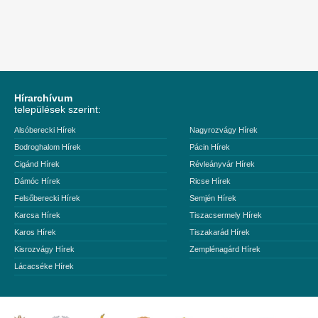
Hírarchívum
települések szerint:
Alsóberecki Hírek
Nagyrozvágy Hírek
Bodroghalom Hírek
Pácin Hírek
Cigánd Hírek
Révleányvár Hírek
Dámóc Hírek
Ricse Hírek
Felsőberecki Hírek
Semjén Hírek
Karcsa Hírek
Tiszacsermely Hírek
Karos Hírek
Tiszakarád Hírek
Kisrozvágy Hírek
Zemplénagárd Hírek
Lácacséke Hírek