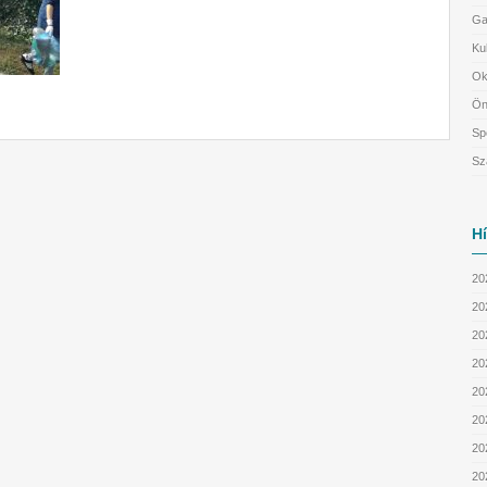
Ga
Ku
Ok
Ön
Sp
Sz
H
20
20
202
202
20
20
20
20