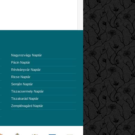
Nagyrozvágy Naptár
Pácin Naptár
Révleányvár Naptár
Ricse Naptár
Semjén Naptár
Tiszacsermely Naptár
Tiszakarád Naptár
Zemplénagárd Naptár