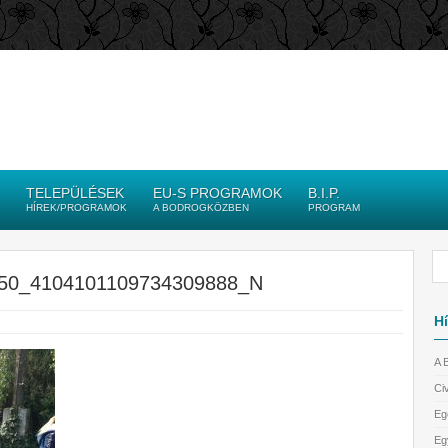
TELEPÜLÉSEK
EU-S PROGRAMOK
B.I.P.
HÍREK/PROGRAMOK
A BODROGKÖZBEN
PROGRAM
50_4104101109734309888_N
Hí
A 
Civ
Eg
Eg