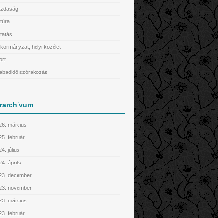
zdaság
ltúra
tatás
kormányzat, helyi közélet
ort
abadidő szórakozás
írarchívum
26. március
25. február
4. július
4. április
23. december
23. november
23. március
23. február