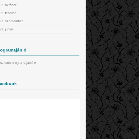
22. október
22. február
21. szeptember
21. június
rogramajánló
szletes programajánló »
acebook