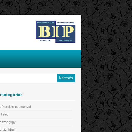
rkategóriák
BIP projekt eseményei
il élet
észségügy
yházi hírek