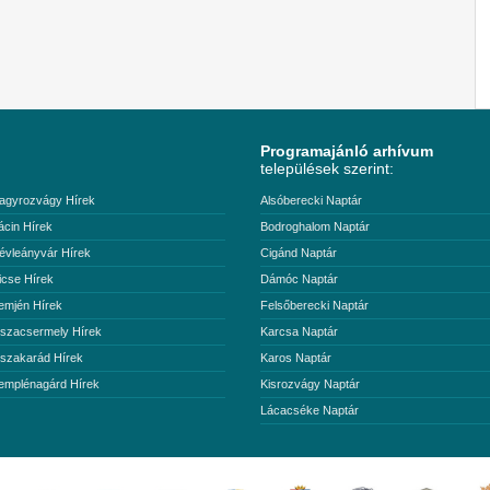
Programajánló arhívum
települések szerint:
agyrozvágy Hírek
Alsóberecki Naptár
ácin Hírek
Bodroghalom Naptár
évleányvár Hírek
Cigánd Naptár
icse Hírek
Dámóc Naptár
emjén Hírek
Felsőberecki Naptár
iszacsermely Hírek
Karcsa Naptár
iszakarád Hírek
Karos Naptár
emplénagárd Hírek
Kisrozvágy Naptár
Lácacséke Naptár