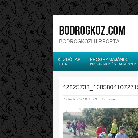
bodrogkoz.com
BODROGKÖZI HÍRPORTÁL
KEZDŐLAP
PROGRAMAJÁNLÓ
HÍREK
PROGRAMOK ÉS ESEMÉNYEK
42825733_1685804107271
Publikálva: 2018. 10 03. | Kategória: