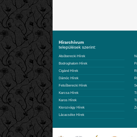
Hírarchívum
települések szerint:
Alsóberecki Hírek
N
Bodroghalom Hírek
P
Cigánd Hírek
R
Dámóc Hírek
R
Felsőberecki Hírek
S
Karcsa Hírek
T
Karos Hírek
T
Kisrozvágy Hírek
Z
Lácacséke Hírek