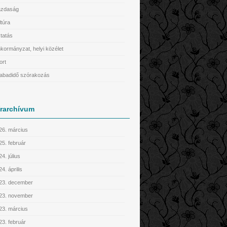
zdaság
ltúra
tatás
kormányzat, helyi közélet
ort
abadidő szórakozás
írarchívum
26. március
25. február
4. július
4. április
23. december
23. november
23. március
23. február