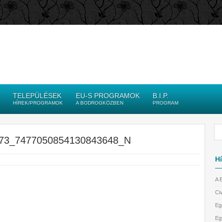
TELEPÜLÉSEK
EU-S PROGRAMOK
B.I.P.
HÍREK/PROGRAMOK
A BODROGKÖZBEN
PROGRAM
73_7477050854130843648_N
Hí
A 
Civ
Eg
Eg