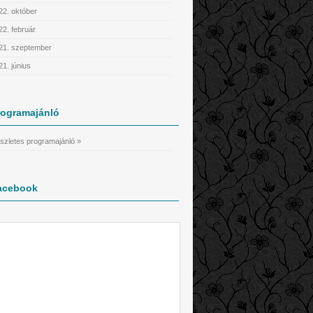
22. október
22. február
21. szeptember
21. június
rogramajánló
szletes programajánló »
acebook