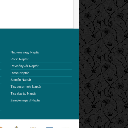
Nagyrozvágy Naptár
Pácin Naptár
Révleányvár Naptár
Ricse Naptár
Semjén Naptár
Tiszacsermely Naptár
Tiszakarád Naptár
Zemplénagárd Naptár