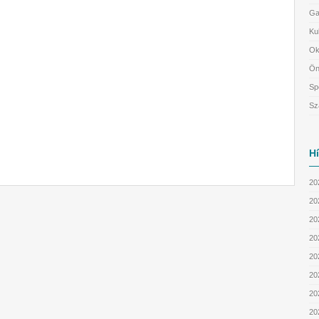
Ga
Ku
Ok
Ön
Sp
Sz
H
20
20
202
202
20
20
20
20