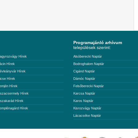
Programajánló arhívum
települések szerint:
agyrozvágy Hírek
Alsóberecki Naptár
ácin Hírek
Bodroghalom Naptár
évleányvár Hírek
Cigánd Naptár
icse Hírek
Dámóc Naptár
emjén Hírek
Felsőberecki Naptár
iszacsermely Hírek
Karcsa Naptár
iszakarád Hírek
Karos Naptár
emplénagárd Hírek
Kisrozvágy Naptár
Lácacséke Naptár