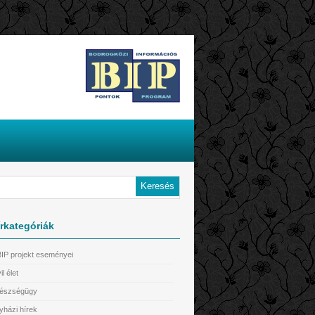
rkategóriák
BIP projekt eseményei
il élet
észségügy
yházi hírek