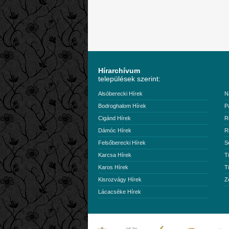
Hírarchívum
települések szerint:
Alsóberecki Hírek
N
Bodroghalom Hírek
P
Cigánd Hírek
R
Dámóc Hírek
R
Felsőberecki Hírek
S
Karcsa Hírek
T
Karos Hírek
T
Kisrozvágy Hírek
Z
Lácacséke Hírek