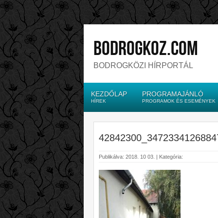
bodrogkoz.com
BODROGKÖZI HÍRPORTÁL
KEZDŐLAP
PROGRAMAJÁNLÓ
HÍREK
PROGRAMOK ÉS ESEMÉNYEK
42842300_3472334126884
Publikálva: 2018. 10 03. | Kategória: