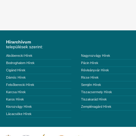
Hírarchívum
települések szerint:
Alsóberecki Hírek
Nagyrozvágy Hírek
Bodroghalom Hírek
Pácin Hírek
Cigánd Hírek
Révleányvár Hírek
Dámóc Hírek
Ricse Hírek
Felsőberecki Hírek
Semjén Hírek
Karcsa Hírek
Tiszacsermely Hírek
Karos Hírek
Tiszakarád Hírek
Kisrozvágy Hírek
Zemplénagárd Hírek
Lácacséke Hírek