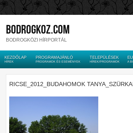
bodrogkoz.com
BODROGKÖZI HÍRPORTÁL
KEZDŐLAP
PROGRAMAJÁNLÓ
TELEPÜLÉSEK
EU
HÍREK
PROGRAMOK ÉS ESEMÉNYEK
HÍREK/PROGRAMOK
A 
RICSE_2012_BUDAHOMOK TANYA_SZÜRKA