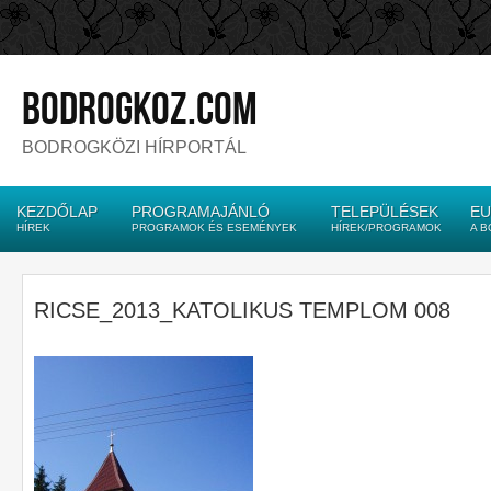
bodrogkoz.com
BODROGKÖZI HÍRPORTÁL
KEZDŐLAP
PROGRAMAJÁNLÓ
TELEPÜLÉSEK
EU
HÍREK
PROGRAMOK ÉS ESEMÉNYEK
HÍREK/PROGRAMOK
A 
RICSE_2013_KATOLIKUS TEMPLOM 008