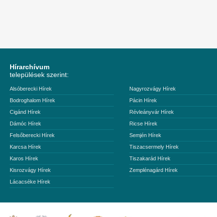
Hírarchívum
települések szerint:
Alsóberecki Hírek
Nagyrozvágy Hírek
Bodroghalom Hírek
Pácin Hírek
Cigánd Hírek
Révleányvár Hírek
Dámóc Hírek
Ricse Hírek
Felsőberecki Hírek
Semjén Hírek
Karcsa Hírek
Tiszacsermely Hírek
Karos Hírek
Tiszakarád Hírek
Kisrozvágy Hírek
Zemplénagárd Hírek
Lácacséke Hírek