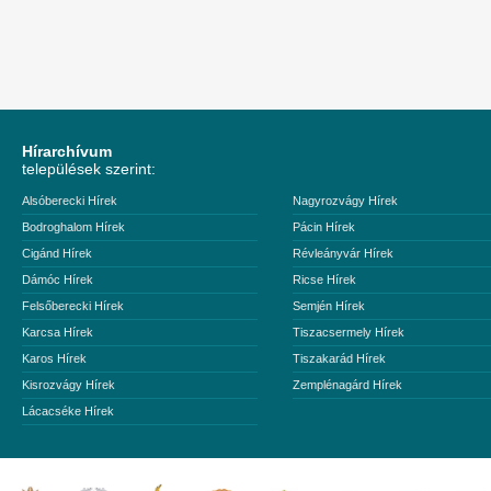
Hírarchívum
települések szerint:
Alsóberecki Hírek
Nagyrozvágy Hírek
Bodroghalom Hírek
Pácin Hírek
Cigánd Hírek
Révleányvár Hírek
Dámóc Hírek
Ricse Hírek
Felsőberecki Hírek
Semjén Hírek
Karcsa Hírek
Tiszacsermely Hírek
Karos Hírek
Tiszakarád Hírek
Kisrozvágy Hírek
Zemplénagárd Hírek
Lácacséke Hírek