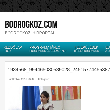
bodrogkoz.com
BODROGKÖZI HÍRPORTÁL
KEZDŐLAP
PROGRAMAJÁNLÓ
TELEPÜLÉSEK
EU
HÍREK
PROGRAMOK ÉS ESEMÉNYEK
HÍREK/PROGRAMOK
A 
1934568_994465030589028_2451577445538
Publikálva: 2016. 04 05. | Kategória: